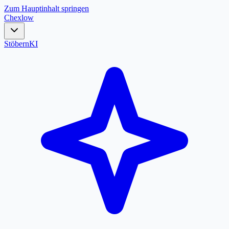
Zum Hauptinhalt springen
Chex
low
Stöbern
KI