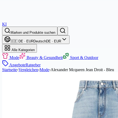
KI
Marken und Produkte suchen
🇩🇪 DE · EUR
Deutsch
DE · EUR
Alle Kategorien
Mode
Beauty & Gesundheit
Sport & Outdoor
Angebote
Ratgeber
Startseite
›
Vergleichen
›
Mode
›
Alexander Mcqueen Jean Droit - Bleu