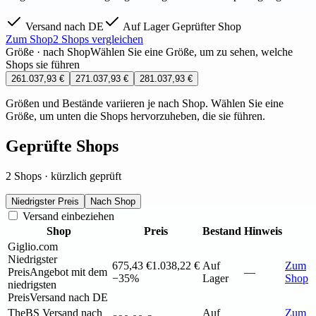
Versand nach DE
Auf Lager
Geprüfter Shop
Zum Shop
2 Shops vergleichen
Größe · nach Shop
Wählen Sie eine Größe, um zu sehen, welche
Shops sie führen
26
1.037,93 €
27
1.037,93 €
28
1.037,93 €
Größen und Bestände variieren je nach Shop. Wählen Sie eine
Größe, um unten die Shops hervorzuheben, die sie führen.
Geprüfte Shops
2 Shops · kürzlich geprüft
Niedrigster Preis
Nach Shop
Versand einbeziehen
Shop
Preis
Bestand
Hinweis
Giglio.com
Niedrigster
675,43 €
1.038,22 €
Auf
Zum
Preis
Angebot mit dem
—
−35%
Lager
Shop
niedrigsten
Preis
Versand nach DE
TheBS
Versand nach
Auf
Zum