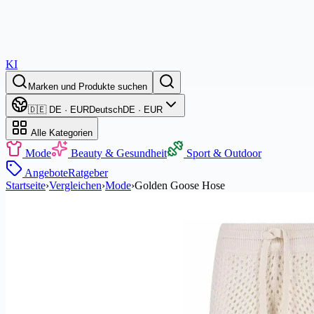
KI
Marken und Produkte suchen
🇩🇪 DE · EUR
Deutsch
DE · EUR
Alle Kategorien
Mode
Beauty & Gesundheit
Sport & Outdoor
Angebote
Ratgeber
Startseite
›
Vergleichen
›
Mode
›
Golden Goose Hose