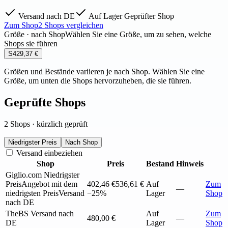
Versand nach DE
Auf Lager
Geprüfter Shop
Zum Shop
2 Shops vergleichen
Größe · nach Shop
Wählen Sie eine Größe, um zu sehen, welche
Shops sie führen
S
429,37 €
Größen und Bestände variieren je nach Shop. Wählen Sie eine
Größe, um unten die Shops hervorzuheben, die sie führen.
Geprüfte Shops
2 Shops · kürzlich geprüft
Niedrigster Preis
Nach Shop
Versand einbeziehen
Shop
Preis
Bestand
Hinweis
Giglio.com
Niedrigster
Preis
Angebot mit dem
402,46 €
536,61 €
Auf
Zum
—
niedrigsten Preis
Versand
−25%
Lager
Shop
nach DE
TheBS
Versand nach
Auf
Zum
480,00 €
—
DE
Lager
Shop