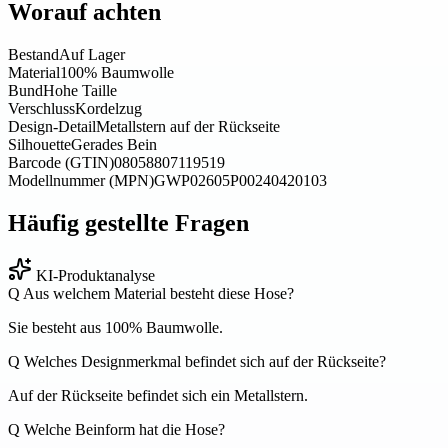
Worauf achten
Bestand
Auf Lager
Material
100% Baumwolle
Bund
Hohe Taille
Verschluss
Kordelzug
Design-Detail
Metallstern auf der Rückseite
Silhouette
Gerades Bein
Barcode (GTIN)
08058807119519
Modellnummer (MPN)
GWP02605P00240420103
Häufig gestellte Fragen
KI-Produktanalyse
Q
Aus welchem Material besteht diese Hose?
Sie besteht aus 100% Baumwolle.
Q
Welches Designmerkmal befindet sich auf der Rückseite?
Auf der Rückseite befindet sich ein Metallstern.
Q
Welche Beinform hat die Hose?