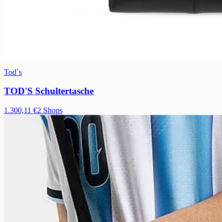
Tod`s
TOD'S Schultertasche
1.300,11 €
2 Shops