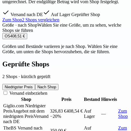
umgerechnet. Der endgültige Betrag wird vom Shop festgelegt.
Versand nach DE
Auf Lager
Geprüfter Shop
Zum Shop
2 Shops vergleichen
Größe · nach Shop
Wählen Sie eine Größe, um zu sehen, welche
Shops sie führen
OS
408,51 €
Größen und Bestände variieren je nach Shop. Wählen Sie eine
Größe, um unten die Shops hervorzuheben, die sie führen.
Geprüfte Shops
2 Shops · kürzlich geprüft
Niedrigster Preis
Nach Shop
Versand einbeziehen
Shop
Preis
Bestand
Hinweis
Giglio.com
Niedrigster
Preis
Angebot mit dem
326,83 €
408,54 €
Auf
Zum
—
niedrigsten Preis
Versand
−20%
Lager
Shop
nach DE
TheBS
Versand nach
Auf
Zum
350,00 €
—