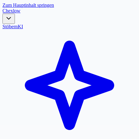
Zum Hauptinhalt springen
Chex
low
Stöbern
KI