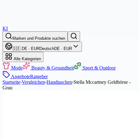
KI
Marken und Produkte suchen
🇩🇪 DE · EUR
Deutsch
DE · EUR
Alle Kategorien
Mode
Beauty & Gesundheit
Sport & Outdoor
Angebote
Ratgeber
Startseite
›
Vergleichen
›
Handtaschen
›
Stella Mccartney Geldbörse -
Grau