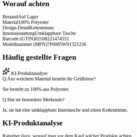
Worauf achten
Bestand
Auf Lager
Material
100% Polyester
Design-Detail
Kettentrimm
Innenausstattung
Umklappbare Tasche
Barcode (GTIN)
02108221474551
Modellnummer (MPN)
7P0085W91321236
Häufig gestellte Fragen
KI-Produktanalyse
Q
Aus welchem Material besteht die Geldbörse?
Sie besteht zu 100% aus Polyester.
Q
Hat sie besondere Merkmale?
Ja, sie hat eine umklappbare Innentasche und einen Kettentrimm.
KI-Produktanalyse
Ratgeber dazu, worauf man vor dem Kauf solcher Produkte achten