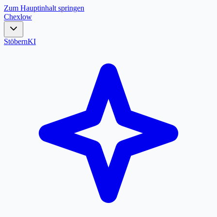
Zum Hauptinhalt springen
Chex
low
Stöbern
KI