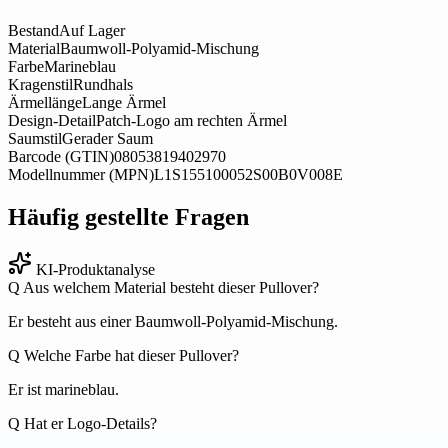
Bestand
Auf Lager
Material
Baumwoll-Polyamid-Mischung
Farbe
Marineblau
Kragenstil
Rundhals
Ärmellänge
Lange Ärmel
Design-Detail
Patch-Logo am rechten Ärmel
Saumstil
Gerader Saum
Barcode (GTIN)
08053819402970
Modellnummer (MPN)
L1S155100052S00B0V008E
Häufig gestellte Fragen
KI-Produktanalyse
Q
Aus welchem Material besteht dieser Pullover?
Er besteht aus einer Baumwoll-Polyamid-Mischung.
Q
Welche Farbe hat dieser Pullover?
Er ist marineblau.
Q
Hat er Logo-Details?