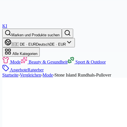
KI
Marken und Produkte suchen
🇩🇪 DE · EUR
Deutsch
DE · EUR
Alle Kategorien
Mode
Beauty & Gesundheit
Sport & Outdoor
Angebote
Ratgeber
Startseite
›
Vergleichen
›
Mode
›
Stone Island Rundhals-Pullover