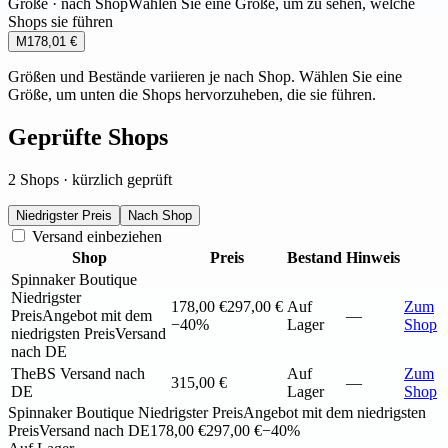
Größe · nach Shop
Wählen Sie eine Größe, um zu sehen, welche
Shops sie führen
M
178,01 €
Größen und Bestände variieren je nach Shop. Wählen Sie eine
Größe, um unten die Shops hervorzuheben, die sie führen.
Geprüfte Shops
2 Shops · kürzlich geprüft
Niedrigster Preis
Nach Shop
Versand einbeziehen
Shop
Preis
Bestand
Hinweis
Spinnaker Boutique
Niedrigster
178,00 €
297,00 €
Auf
Zum
Preis
Angebot mit dem
—
−40%
Lager
Shop
niedrigsten Preis
Versand
nach DE
TheBS
Versand nach
Auf
Zum
315,00 €
—
DE
Lager
Shop
Spinnaker Boutique
Niedrigster Preis
Angebot mit dem niedrigsten
Preis
Versand nach DE
178,00 €
297,00 €
−40%