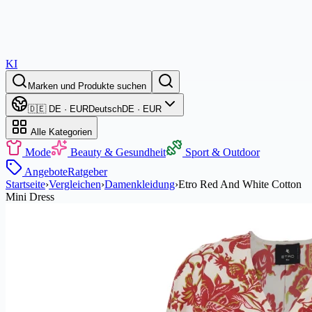
KI
Marken und Produkte suchen
🇩🇪 DE · EUR
Deutsch
DE · EUR
Alle Kategorien
Mode
Beauty & Gesundheit
Sport & Outdoor
Angebote
Ratgeber
Startseite
›
Vergleichen
›
Damenkleidung
›
Etro Red And White Cotton
Mini Dress