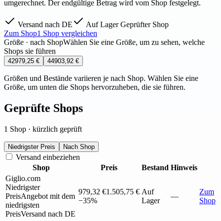
umgerechnet. Der endgültige Betrag wird vom Shop festgelegt.
Versand nach DE
Auf Lager
Geprüfter Shop
Zum Shop
1 Shop vergleichen
Größe · nach Shop
Wählen Sie eine Größe, um zu sehen, welche
Shops sie führen
42
979,25 €
44
903,92 €
Größen und Bestände variieren je nach Shop. Wählen Sie eine
Größe, um unten die Shops hervorzuheben, die sie führen.
Geprüfte Shops
1 Shop · kürzlich geprüft
Niedrigster Preis
Nach Shop
Versand einbeziehen
Shop
Preis
Bestand
Hinweis
Giglio.com
Niedrigster
979,32 €
1.505,75 €
Auf
Zum
Preis
Angebot mit dem
—
−35%
Lager
Shop
niedrigsten
Preis
Versand nach DE