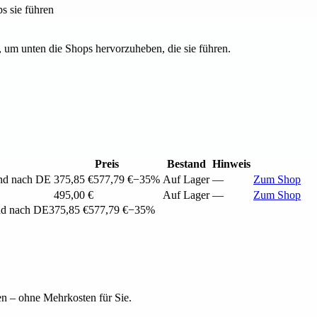
s sie führen
 um unten die Shops hervorzuheben, die sie führen.
Preis
Bestand
Hinweis
nd nach DE
375,85 €
577,79 €
−35%
Auf Lager
—
Zum Shop
495,00 €
Auf Lager
—
Zum Shop
nd nach DE
375,85 €
577,79 €
−35%
en – ohne Mehrkosten für Sie.