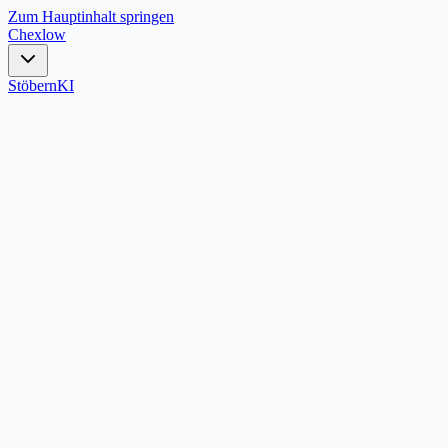
Zum Hauptinhalt springen
Chex
low
Stöbern
KI