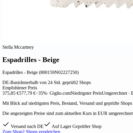
Stella Mccartney
Espadrilles - Beige
Espadrilles - Beige (800159N02227250)
DE-Basis
Innerhalb von 24 Std. geprüft
2 Shops
Empfohlener Preis
375,85 €
577,79 €
−35%
· Giglio.com
Niedrigster Preis
Umgerechnet ·
Mit Blick auf niedrigsten Preis, Bestand, Versand und geprüfte Shops
Die angezeigten Preise sind zum aktuellen Kurs in EUR umgerechnet.
Versand nach DE
Auf Lager
Geprüfter Shop
Zum Shop
2 Shops vergleichen