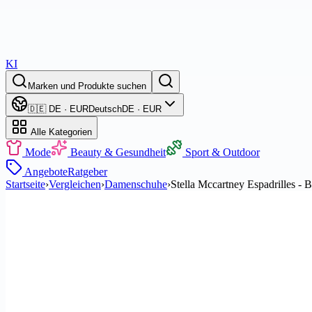
KI
Marken und Produkte suchen
🇩🇪 DE · EUR
Deutsch
DE · EUR
Alle Kategorien
Mode
Beauty & Gesundheit
Sport & Outdoor
Angebote
Ratgeber
Startseite
›
Vergleichen
›
Damenschuhe
›
Stella Mccartney Espadrilles - 