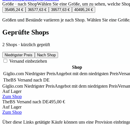
Größe · nach Shop
Wählen Sie eine Größe, um zu sehen, welche Shop
35
495,24 €
36
577,63 €
39
577,63 €
40
495,24 €
Größen und Bestände variieren je nach Shop. Wählen Sie eine Größe,
Geprüfte Shops
2 Shops · kürzlich geprüft
Niedrigster Preis
Nach Shop
Versand einbeziehen
Shop
Giglio.com
Niedrigster Preis
Angebot mit dem niedrigsten Preis
Versa
TheBS
Versand nach DE
Giglio.com
Niedrigster Preis
Angebot mit dem niedrigsten Preis
Versa
Auf Lager
Zum Shop
TheBS
Versand nach DE
495,00 €
Auf Lager
Zum Shop
Über diese Links getätigte Käufe können uns eine Provision einbring