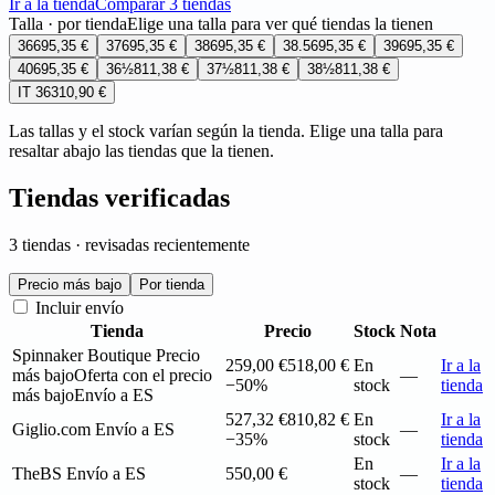
Ir a la tienda
Comparar 3 tiendas
Talla · por tienda
Elige una talla para ver qué tiendas la tienen
36
695,35 €
37
695,35 €
38
695,35 €
38.5
695,35 €
39
695,35 €
40
695,35 €
36½
811,38 €
37½
811,38 €
38½
811,38 €
IT 36
310,90 €
Las tallas y el stock varían según la tienda. Elige una talla para
resaltar abajo las tiendas que la tienen.
Tiendas verificadas
3 tiendas · revisadas recientemente
Precio más bajo
Por tienda
Incluir envío
Tienda
Precio
Stock
Nota
Spinnaker Boutique
Precio
259,00 €
518,00 €
En
Ir a la
más bajo
Oferta con el precio
—
−50%
stock
tienda
más bajo
Envío a ES
527,32 €
810,82 €
En
Ir a la
Giglio.com
Envío a ES
—
−35%
stock
tienda
En
Ir a la
TheBS
Envío a ES
550,00 €
—
stock
tienda