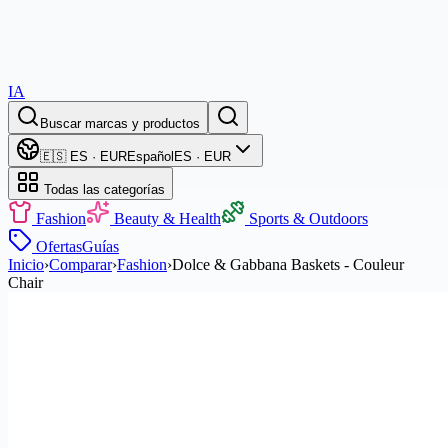
IA
Buscar marcas y productos
🇪🇸 ES · EUR
Español
ES · EUR
Todas las categorías
Fashion
Beauty & Health
Sports & Outdoors
Ofertas
Guías
Inicio
›
Comparar
›
Fashion
›
Dolce & Gabbana Baskets - Couleur
Chair