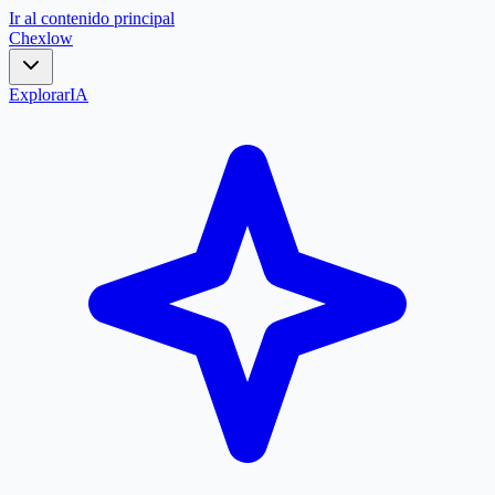
Ir al contenido principal
Chex
low
Explorar
IA