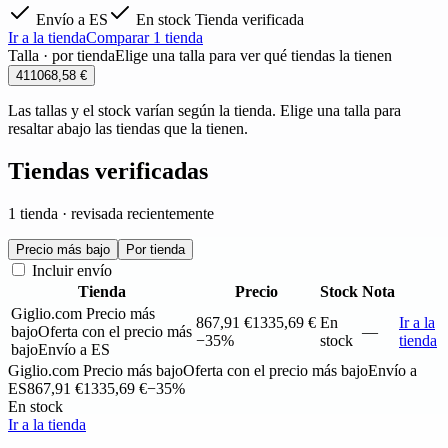
Envío a ES
En stock
Tienda verificada
Ir a la tienda
Comparar 1 tienda
Talla · por tienda
Elige una talla para ver qué tiendas la tienen
41
1068,58 €
Las tallas y el stock varían según la tienda. Elige una talla para
resaltar abajo las tiendas que la tienen.
Tiendas verificadas
1 tienda · revisada recientemente
Precio más bajo
Por tienda
Incluir envío
Tienda
Precio
Stock
Nota
Giglio.com
Precio más
867,91 €
1335,69 €
En
Ir a la
bajo
Oferta con el precio más
—
−35%
stock
tienda
bajo
Envío a ES
Giglio.com
Precio más bajo
Oferta con el precio más bajo
Envío a
ES
867,91 €
1335,69 €
−35%
En stock
Ir a la tienda