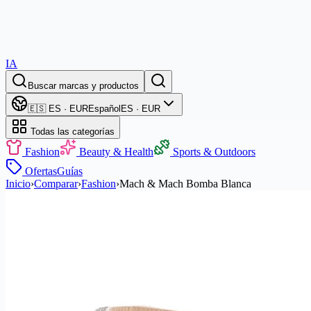
IA
Buscar marcas y productos
🇪🇸 ES · EUR
Español
ES · EUR
Todas las categorías
Fashion
Beauty & Health
Sports & Outdoors
Ofertas
Guías
Inicio
›
Comparar
›
Fashion
›
Mach & Mach Bomba Blanca