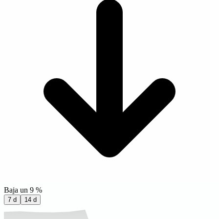
Baja un 9 %
7 d
14 d