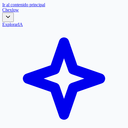
Ir al contenido principal
Chex
low
Explorar
IA