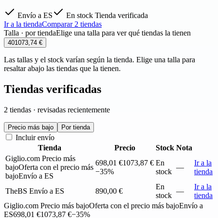
Envío a ES
En stock
Tienda verificada
Ir a la tienda
Comparar 2 tiendas
Talla · por tienda
Elige una talla para ver qué tiendas la tienen
40
1073,74 €
Las tallas y el stock varían según la tienda. Elige una talla para
resaltar abajo las tiendas que la tienen.
Tiendas verificadas
2 tiendas · revisadas recientemente
Precio más bajo
Por tienda
Incluir envío
Tienda
Precio
Stock
Nota
Giglio.com
Precio más
698,01 €
1073,87 €
En
Ir a la
bajo
Oferta con el precio más
—
−35%
stock
tienda
bajo
Envío a ES
En
Ir a la
TheBS
Envío a ES
890,00 €
—
stock
tienda
Giglio.com
Precio más bajo
Oferta con el precio más bajo
Envío a
ES
698,01 €
1073,87 €
−35%