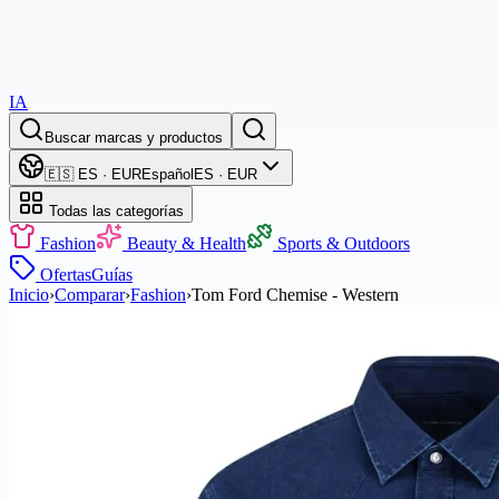
IA
Buscar marcas y productos
🇪🇸 ES · EUR
Español
ES · EUR
Todas las categorías
Fashion
Beauty & Health
Sports & Outdoors
Ofertas
Guías
Inicio
›
Comparar
›
Fashion
›
Tom Ford Chemise - Western