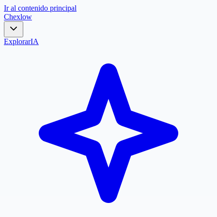
Ir al contenido principal
Chex
low
Explorar
IA