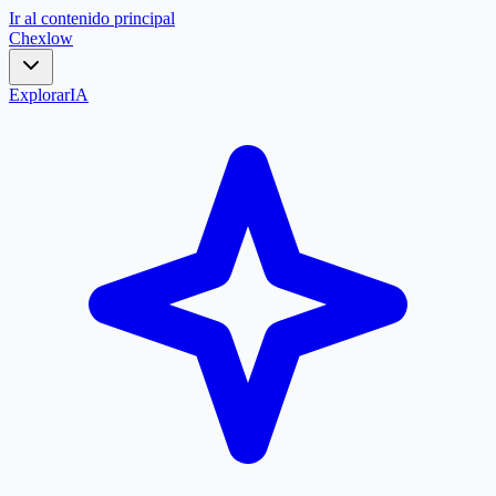
Ir al contenido principal
Chex
low
Explorar
IA