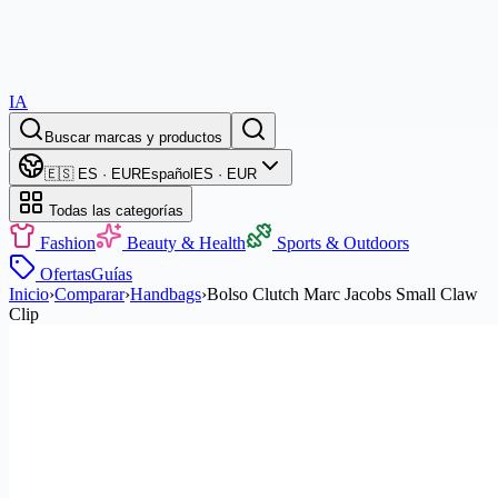
IA
Buscar marcas y productos
🇪🇸 ES · EUR
Español
ES · EUR
Todas las categorías
Fashion
Beauty & Health
Sports & Outdoors
Ofertas
Guías
Inicio
›
Comparar
›
Handbags
›
Bolso Clutch Marc Jacobs Small Claw
Clip