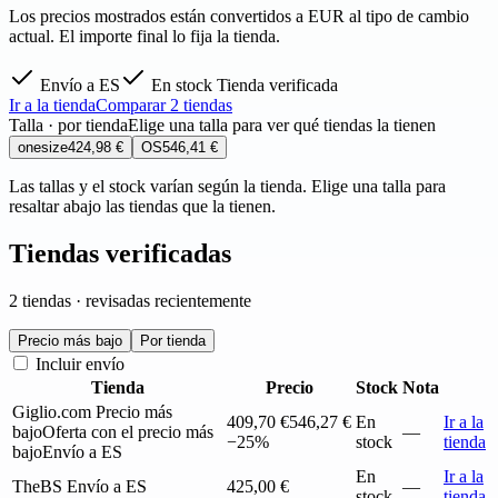
Los precios mostrados están convertidos a EUR al tipo de cambio
actual. El importe final lo fija la tienda.
Envío a ES
En stock
Tienda verificada
Ir a la tienda
Comparar 2 tiendas
Talla · por tienda
Elige una talla para ver qué tiendas la tienen
onesize
424,98 €
OS
546,41 €
Las tallas y el stock varían según la tienda. Elige una talla para
resaltar abajo las tiendas que la tienen.
Tiendas verificadas
2 tiendas · revisadas recientemente
Precio más bajo
Por tienda
Incluir envío
Tienda
Precio
Stock
Nota
Giglio.com
Precio más
409,70 €
546,27 €
En
Ir a la
bajo
Oferta con el precio más
—
−25%
stock
tienda
bajo
Envío a ES
En
Ir a la
TheBS
Envío a ES
425,00 €
—
stock
tienda