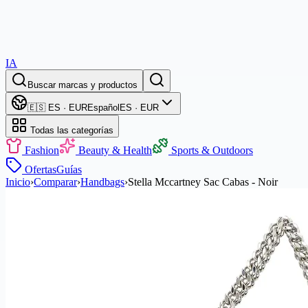
IA
Buscar marcas y productos
🇪🇸 ES · EUR
Español
ES · EUR
Todas las categorías
Fashion
Beauty & Health
Sports & Outdoors
Ofertas
Guías
Inicio
›
Comparar
›
Handbags
›
Stella Mccartney Sac Cabas - Noir