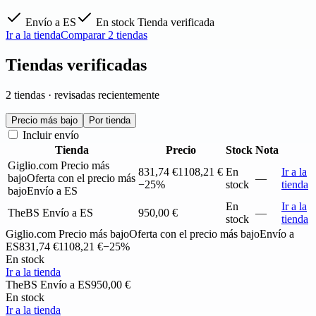
Envío a ES
En stock
Tienda verificada
Ir a la tienda
Comparar 2 tiendas
Tiendas verificadas
2 tiendas · revisadas recientemente
Precio más bajo
Por tienda
Incluir envío
Tienda
Precio
Stock
Nota
Giglio.com
Precio más
831,74 €
1108,21 €
En
Ir a la
bajo
Oferta con el precio más
—
−25%
stock
tienda
bajo
Envío a ES
En
Ir a la
TheBS
Envío a ES
950,00 €
—
stock
tienda
Giglio.com
Precio más bajo
Oferta con el precio más bajo
Envío a
ES
831,74 €
1108,21 €
−25%
En stock
Ir a la tienda
TheBS
Envío a ES
950,00 €
En stock
Ir a la tienda