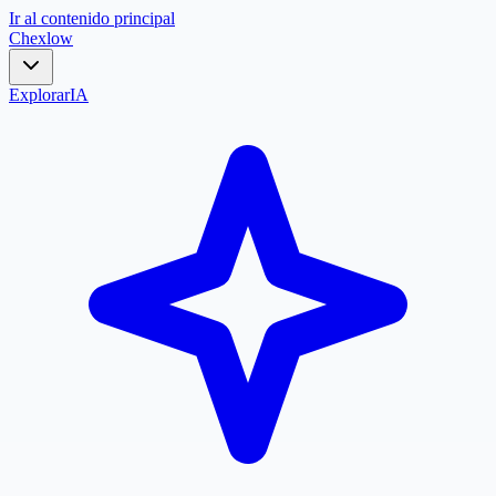
Ir al contenido principal
Chex
low
Explorar
IA