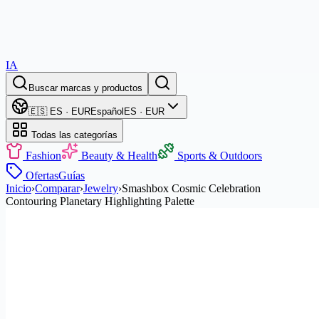
IA
Buscar marcas y productos
🇪🇸 ES · EUR
Español
ES · EUR
Todas las categorías
Fashion
Beauty & Health
Sports & Outdoors
Ofertas
Guías
Inicio
›
Comparar
›
Jewelry
›
Smashbox Cosmic Celebration
Contouring Planetary Highlighting Palette