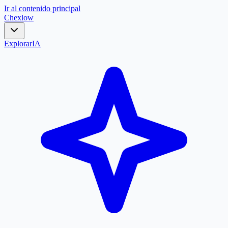
Ir al contenido principal
Chex
low
Explorar
IA