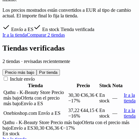
Los precios mostrados están convertidos a EUR al tipo de cambio
actual. El importe final lo fija la tienda.
Envío a ES
En stock
Tienda verificada
Ir a la tienda
Comparar 2 tiendas
Tiendas verificadas
2 tiendas · revisadas recientemente
Precio más bajo
Por tienda
Incluir envío
Tienda
Precio
Stock
Nota
Qathu - K-Beauty Store
Precio
30,30 €
36,36 €
En
Ir a la
más bajo
Oferta con el precio
—
−17%
stock
tienda
más bajo
Envío a ES
37,22 €
44,15 €
En
Ir a la
Onebioshop.com
Envío a ES
—
−16%
stock
tienda
Qathu - K-Beauty Store
Precio más bajo
Oferta con el precio más
bajo
Envío a ES
30,30 €
36,36 €
−17%
En stock