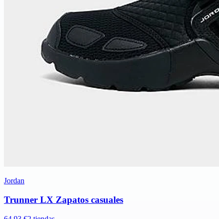
Jordan
Trunner LX Zapatos casuales
64,93 €
2 tiendas