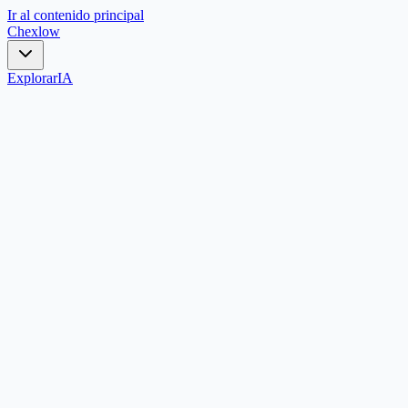
Ir al contenido principal
Chex
low
Explorar
IA