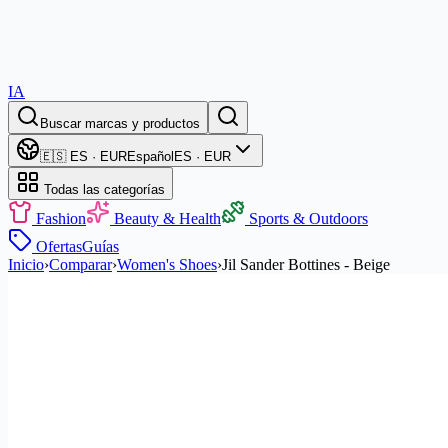
IA
Buscar marcas y productos
🇪🇸 ES · EUR
Español
ES · EUR
Todas las categorías
Fashion
Beauty & Health
Sports & Outdoors
Ofertas
Guías
Inicio
›
Comparar
›
Women's Shoes
›
Jil Sander Bottines - Beige