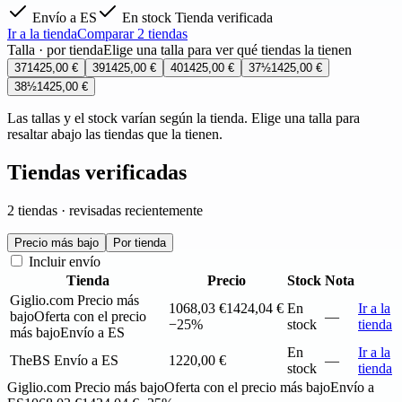
Envío a ES
En stock
Tienda verificada
Ir a la tienda
Comparar 2 tiendas
Talla · por tienda
Elige una talla para ver qué tiendas la tienen
37
1425,00 €
39
1425,00 €
40
1425,00 €
37½
1425,00 €
38½
1425,00 €
Las tallas y el stock varían según la tienda. Elige una talla para
resaltar abajo las tiendas que la tienen.
Tiendas verificadas
2 tiendas · revisadas recientemente
Precio más bajo
Por tienda
Incluir envío
Tienda
Precio
Stock
Nota
Giglio.com
Precio más
1068,03 €
1424,04 €
En
Ir a la
bajo
Oferta con el precio
—
−25%
stock
tienda
más bajo
Envío a ES
En
Ir a la
TheBS
Envío a ES
1220,00 €
—
stock
tienda
Giglio.com
Precio más bajo
Oferta con el precio más bajo
Envío a