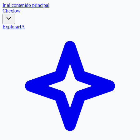
Ir al contenido principal
Chex
low
Explorar
IA