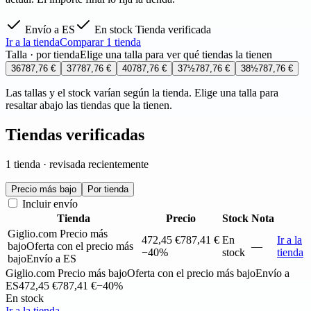
Envío a ES
En stock
Tienda verificada
Ir a la tienda
Comparar 1 tienda
Talla · por tienda
Elige una talla para ver qué tiendas la tienen
36
787,76 €
37
787,76 €
40
787,76 €
37½
787,76 €
38½
787,76 €
Las tallas y el stock varían según la tienda. Elige una talla para
resaltar abajo las tiendas que la tienen.
Tiendas verificadas
1 tienda · revisada recientemente
Precio más bajo
Por tienda
Incluir envío
Tienda
Precio
Stock
Nota
Giglio.com
Precio más
472,45 €
787,41 €
En
Ir a la
bajo
Oferta con el precio más
—
−40%
stock
tienda
bajo
Envío a ES
Giglio.com
Precio más bajo
Oferta con el precio más bajo
Envío a
ES
472,45 €
787,41 €
−40%
En stock
Ir a la tienda