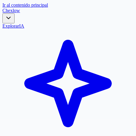
Ir al contenido principal
Chex
low
Explorar
IA