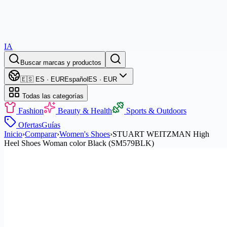
IA
Buscar marcas y productos
🇪🇸 ES · EUR
Español
ES · EUR
Todas las categorías
Fashion
Beauty & Health
Sports & Outdoors
Ofertas
Guías
Inicio
›
Comparar
›
Women's Shoes
›
STUART WEITZMAN High
Heel Shoes Woman color Black (SM579BLK)