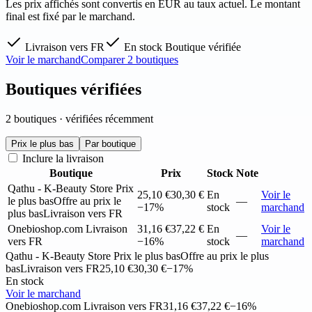
Les prix affichés sont convertis en EUR au taux actuel. Le montant
final est fixé par le marchand.
Livraison vers FR
En stock
Boutique vérifiée
Voir le marchand
Comparer 2 boutiques
Boutiques vérifiées
2 boutiques · vérifiées récemment
Prix le plus bas
Par boutique
Inclure la livraison
Boutique
Prix
Stock
Note
Qathu - K-Beauty Store
Prix
25,10 €
30,30 €
En
Voir le
le plus bas
Offre au prix le
—
−17%
stock
marchand
plus bas
Livraison vers FR
Onebioshop.com
Livraison
31,16 €
37,22 €
En
Voir le
—
vers FR
−16%
stock
marchand
Qathu - K-Beauty Store
Prix le plus bas
Offre au prix le plus
bas
Livraison vers FR
25,10 €
30,30 €
−17%
En stock
Voir le marchand
Onebioshop.com
Livraison vers FR
31,16 €
37,22 €
−16%