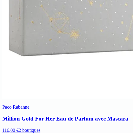
Paco Rabanne
Million Gold For Her Eau de Parfum avec Mascara
116,00 €
2 boutiques