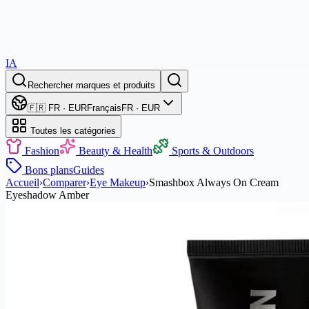
IA
Rechercher marques et produits
🇫🇷 FR · EUR
Français
FR · EUR
Toutes les catégories
Fashion
Beauty & Health
Sports & Outdoors
Bons plans
Guides
Accueil
›
Comparer
›
Eye Makeup
›
Smashbox Always On Cream
Eyeshadow Amber