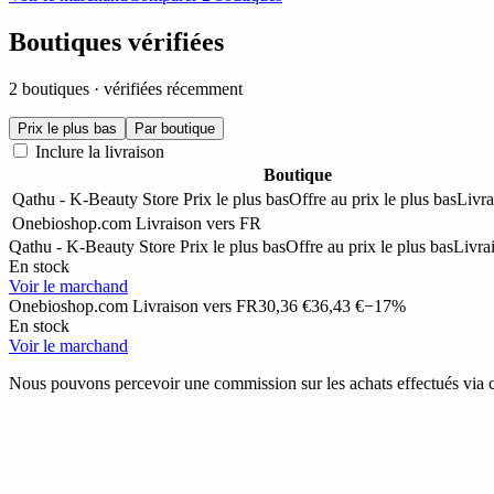
Boutiques vérifiées
2 boutiques · vérifiées récemment
Prix le plus bas
Par boutique
Inclure la livraison
Boutique
Qathu - K-Beauty Store
Prix le plus bas
Offre au prix le plus bas
Livra
Onebioshop.com
Livraison vers FR
Qathu - K-Beauty Store
Prix le plus bas
Offre au prix le plus bas
Livra
En stock
Voir le marchand
Onebioshop.com
Livraison vers FR
30,36 €
36,43 €
−17%
En stock
Voir le marchand
Nous pouvons percevoir une commission sur les achats effectués via ce