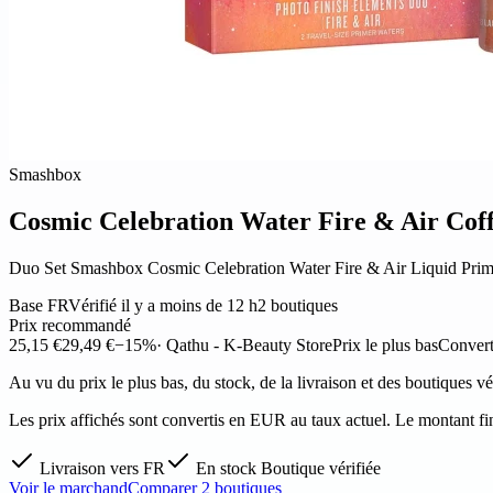
Smashbox
Cosmic Celebration Water Fire & Air Coff
Duo Set Smashbox Cosmic Celebration Water Fire & Air Liquid Prime
Base FR
Vérifié il y a moins de 12 h
2 boutiques
Prix recommandé
25,15 €
29,49 €
−15%
· Qathu - K-Beauty Store
Prix le plus bas
Conver
Au vu du prix le plus bas, du stock, de la livraison et des boutiques 
Les prix affichés sont convertis en EUR au taux actuel. Le montant fin
Livraison vers FR
En stock
Boutique vérifiée
Voir le marchand
Comparer 2 boutiques