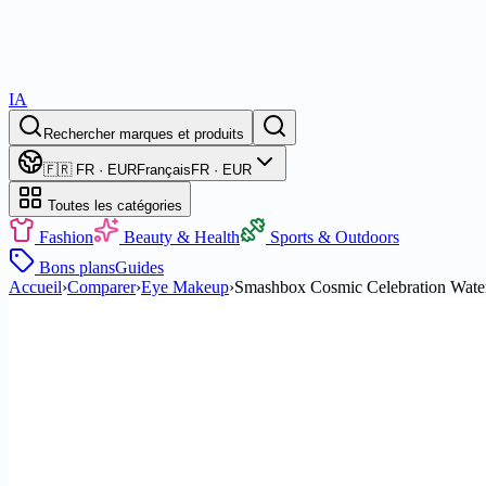
IA
Rechercher marques et produits
🇫🇷 FR · EUR
Français
FR · EUR
Toutes les catégories
Fashion
Beauty & Health
Sports & Outdoors
Bons plans
Guides
Accueil
›
Comparer
›
Eye Makeup
›
Smashbox Cosmic Celebration Water 