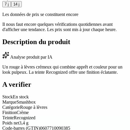
7 j
14 j
Les données de prix se constituent encore
Il nous faut encore quelques vérifications quotidiennes avant
d'afficher une tendance. Les prix sont mis à jour chaque heure.
Description du produit
Analyse produit par IA
Un rouge à lèvres crémeux qui combine apprêt et couleur pour un
look pulpeux. La teinte Recognized offre une finition éclatante.
A verifier
Stock
En stock
Marque
Smashbox
Catégorie
Rouge à lèvres
Finition
Crème
Teinte
Recognized
Poids net
3,4 g
Code-barres (GTIN)
0607710090385