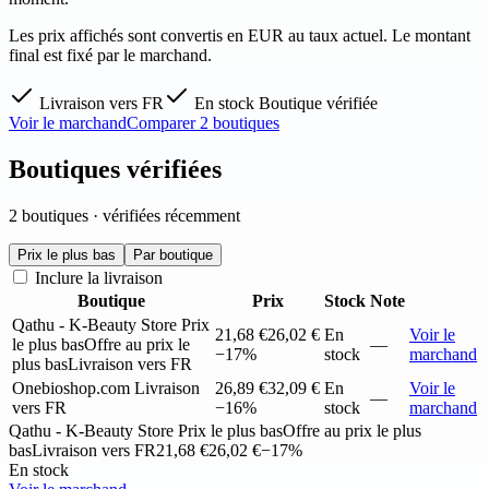
Les prix affichés sont convertis en EUR au taux actuel. Le montant
final est fixé par le marchand.
Livraison vers FR
En stock
Boutique vérifiée
Voir le marchand
Comparer 2 boutiques
Boutiques vérifiées
2 boutiques · vérifiées récemment
Prix le plus bas
Par boutique
Inclure la livraison
Boutique
Prix
Stock
Note
Qathu - K-Beauty Store
Prix
21,68 €
26,02 €
En
Voir le
le plus bas
Offre au prix le
—
−17%
stock
marchand
plus bas
Livraison vers FR
Onebioshop.com
Livraison
26,89 €
32,09 €
En
Voir le
—
vers FR
−16%
stock
marchand
Qathu - K-Beauty Store
Prix le plus bas
Offre au prix le plus
bas
Livraison vers FR
21,68 €
26,02 €
−17%
En stock