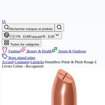
IA
Rechercher marques et produits
🇫🇷 FR · EUR
Français
FR · EUR
Toutes les catégories
Fashion
Beauty & Health
Sports & Outdoors
Bons plans
Guides
Accueil
›
Comparer
›
Lipsticks
›
Smashbox Prime & Plush Rouge à
Lèvres Crème - Recognized