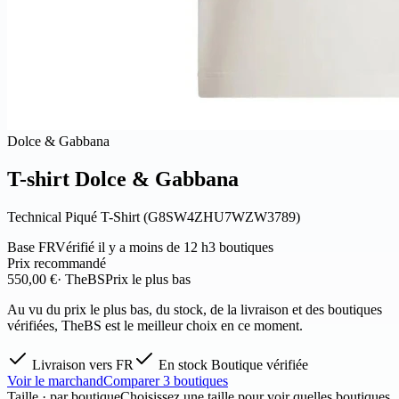
Dolce & Gabbana
T-shirt Dolce & Gabbana
Technical Piqué T-Shirt (G8SW4ZHU7WZW3789)
Base FR
Vérifié il y a moins de 12 h
3 boutiques
Prix recommandé
550,00 €
· TheBS
Prix le plus bas
Au vu du prix le plus bas, du stock, de la livraison et des boutiques
vérifiées, TheBS est le meilleur choix en ce moment.
Livraison vers FR
En stock
Boutique vérifiée
Voir le marchand
Comparer 3 boutiques
Taille · par boutique
Choisissez une taille pour voir quelles boutiques