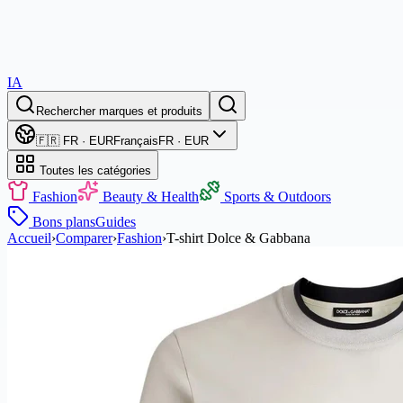
IA
Rechercher marques et produits
🇫🇷 FR · EUR
Français
FR · EUR
Toutes les catégories
Fashion
Beauty & Health
Sports & Outdoors
Bons plans
Guides
Accueil
›
Comparer
›
Fashion
›
T-shirt Dolce & Gabbana