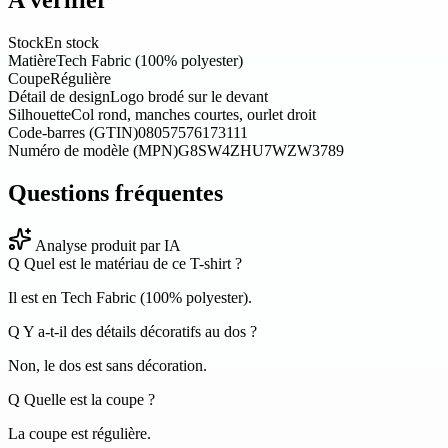
A verifier
Stock
En stock
Matière
Tech Fabric (100% polyester)
Coupe
Régulière
Détail de design
Logo brodé sur le devant
Silhouette
Col rond, manches courtes, ourlet droit
Code-barres (GTIN)
08057576173111
Numéro de modèle (MPN)
G8SW4ZHU7WZW3789
Questions fréquentes
Analyse produit par IA
Q
Quel est le matériau de ce T-shirt ?
Il est en Tech Fabric (100% polyester).
Q
Y a-t-il des détails décoratifs au dos ?
Non, le dos est sans décoration.
Q
Quelle est la coupe ?
La coupe est régulière.