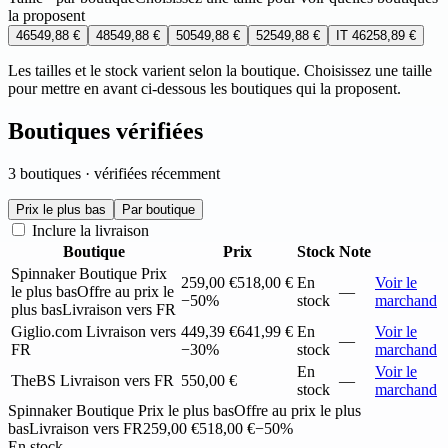
la proposent
46
549,88 €
48
549,88 €
50
549,88 €
52
549,88 €
IT 46
258,89 €
Les tailles et le stock varient selon la boutique. Choisissez une taille
pour mettre en avant ci-dessous les boutiques qui la proposent.
Boutiques vérifiées
3 boutiques · vérifiées récemment
Prix le plus bas
Par boutique
Inclure la livraison
Boutique
Prix
Stock
Note
Spinnaker Boutique
Prix
259,00 €
518,00 €
En
Voir le
le plus bas
Offre au prix le
—
−50%
stock
marchand
plus bas
Livraison vers FR
Giglio.com
Livraison vers
449,39 €
641,99 €
En
Voir le
—
FR
−30%
stock
marchand
En
Voir le
TheBS
Livraison vers FR
550,00 €
—
stock
marchand
Spinnaker Boutique
Prix le plus bas
Offre au prix le plus
bas
Livraison vers FR
259,00 €
518,00 €
−50%
En stock