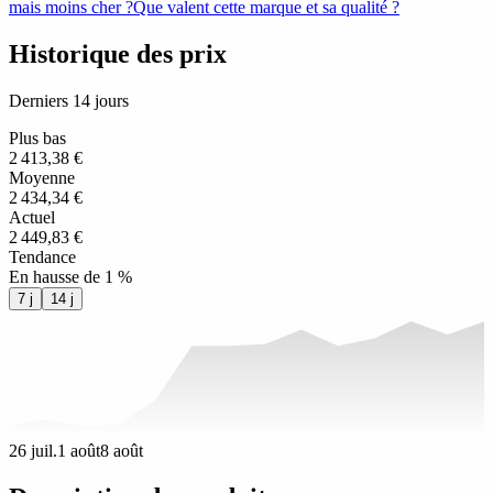
mais moins cher ?
Que valent cette marque et sa qualité ?
Historique des prix
Derniers 14 jours
Plus bas
2 413,38 €
Moyenne
2 434,34 €
Actuel
2 449,83 €
Tendance
En hausse de 1 %
7 j
14 j
26 juil.
1 août
8 août