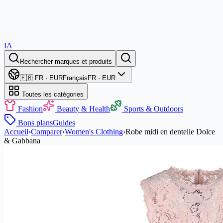
IA
Rechercher marques et produits
🇫🇷 FR · EUR
Français
FR · EUR
Toutes les catégories
Fashion
Beauty & Health
Sports & Outdoors
Bons plans
Guides
Accueil
›
Comparer
›
Women's Clothing
›
Robe midi en dentelle Dolce
& Gabbana