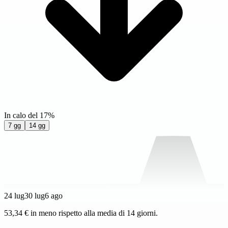
In calo del 17%
7 gg
14 gg
24 lug
30 lug
6 ago
53,34 € in meno rispetto alla media di 14 giorni.