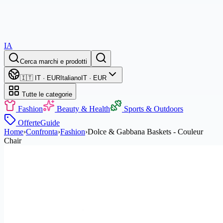
IA
Cerca marchi e prodotti
🇮🇹 IT · EUR
Italiano
IT · EUR
Tutte le categorie
Fashion
Beauty & Health
Sports & Outdoors
Offerte
Guide
Home
›
Confronta
›
Fashion
›
Dolce & Gabbana Baskets - Couleur
Chair