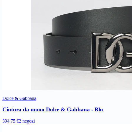
Dolce & Gabbana
Cintura da uomo Dolce & Gabbana - Blu
394,75 €
2 negozi