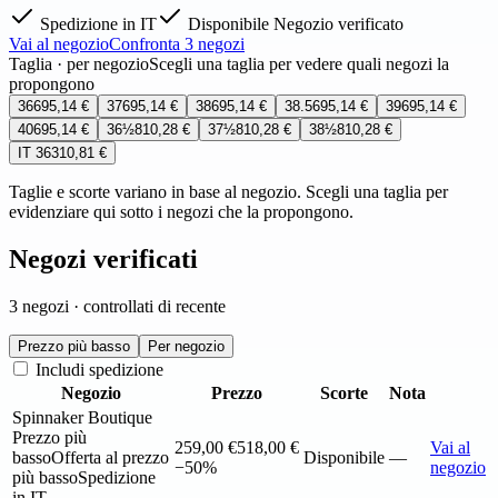
Spedizione in IT
Disponibile
Negozio verificato
Vai al negozio
Confronta 3 negozi
Taglia · per negozio
Scegli una taglia per vedere quali negozi la
propongono
36
695,14 €
37
695,14 €
38
695,14 €
38.5
695,14 €
39
695,14 €
40
695,14 €
36½
810,28 €
37½
810,28 €
38½
810,28 €
IT 36
310,81 €
Taglie e scorte variano in base al negozio. Scegli una taglia per
evidenziare qui sotto i negozi che la propongono.
Negozi verificati
3 negozi · controllati di recente
Prezzo più basso
Per negozio
Includi spedizione
Negozio
Prezzo
Scorte
Nota
Spinnaker Boutique
Prezzo più
259,00 €
518,00 €
Vai al
basso
Offerta al prezzo
Disponibile
—
−50%
negozio
più basso
Spedizione
in IT