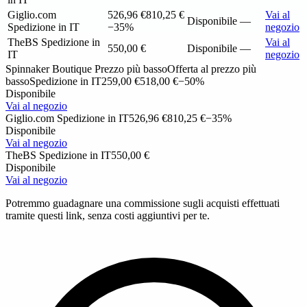
Giglio.com
526,96 €
810,25 €
Vai al
Disponibile
—
Spedizione in IT
−35%
negozio
TheBS
Spedizione in
Vai al
550,00 €
Disponibile
—
IT
negozio
Spinnaker Boutique
Prezzo più basso
Offerta al prezzo più
basso
Spedizione in IT
259,00 €
518,00 €
−50%
Disponibile
Vai al negozio
Giglio.com
Spedizione in IT
526,96 €
810,25 €
−35%
Disponibile
Vai al negozio
TheBS
Spedizione in IT
550,00 €
Disponibile
Vai al negozio
Potremmo guadagnare una commissione sugli acquisti effettuati
tramite questi link, senza costi aggiuntivi per te.