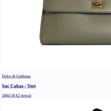
Dolce & Gabbana
Sac Cabas - Vert
2084,58 €
2 negozi