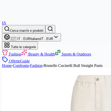
IA
Cerca marchi e prodotti
🇮🇹 IT · EUR
Italiano
IT · EUR
Tutte le categorie
Fashion
Beauty & Health
Sports & Outdoors
Offerte
Guide
Home
›
Confronta
›
Fashion
›
Brunello Cucinelli Bull Straight Pants