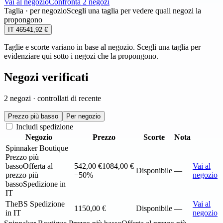
Vai al negozio
Confronta 2 negozi
Taglia · per negozio
Scegli una taglia per vedere quali negozi la
propongono
IT 46
541,92 €
Taglie e scorte variano in base al negozio. Scegli una taglia per
evidenziare qui sotto i negozi che la propongono.
Negozi verificati
2 negozi · controllati di recente
Prezzo più basso
Per negozio
Includi spedizione
Negozio
Prezzo
Scorte
Nota
Spinnaker Boutique
Prezzo più
basso
Offerta al
542,00 €
1084,00 €
Vai al
Disponibile
—
prezzo più
−50%
negozio
basso
Spedizione in
IT
TheBS
Spedizione
Vai al
1150,00 €
Disponibile
—
in IT
negozio