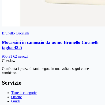
Brunello Cucinelli
Mocassini in camoscio da uomo Brunello Cucinelli
taglia 43.5
900,31 €
2 negozi
Chex
low
Confronta i prezzi di tanti negozi in una volta e segui come
cambiano.
Servizio
Tutte le categorie
Offerte
Guide