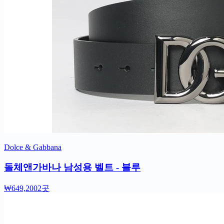
Dolce & Gabbana
돌체앤가바나 남성용 벨트 - 블루
₩649,200
2곳