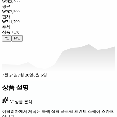
₩702,400
평균
₩707,500
현재
₩711,700
추세
상승 +1%
7일
14일
7월 24일
7월 30일
8월 6일
상품 설명
AI 상품 분석
이탈리아에서 제작된 블랙 실크 플로럴 프린트 스퀘어 스카프
입니다.