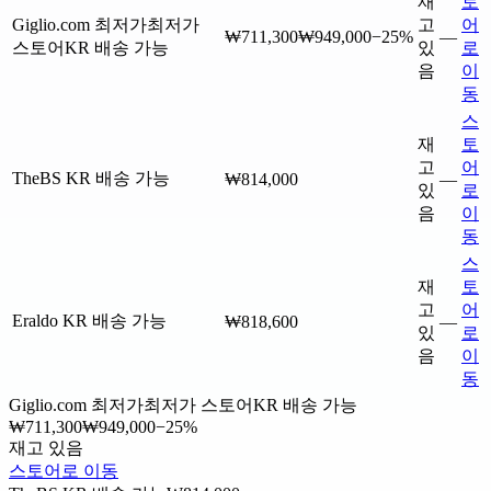
재
토
Giglio.com
최저가
최저가
고
어
₩711,300
₩949,000
−25%
—
스토어
KR 배송 가능
있
로
음
이
동
스
재
토
고
어
TheBS
KR 배송 가능
₩814,000
—
있
로
음
이
동
스
재
토
고
어
Eraldo
KR 배송 가능
₩818,600
—
있
로
음
이
동
Giglio.com
최저가
최저가 스토어
KR 배송 가능
₩711,300
₩949,000
−25%
재고 있음
스토어로 이동