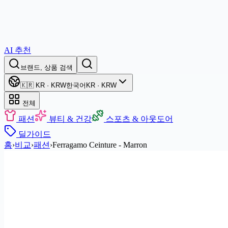
AI 추천
브랜드, 상품 검색
🇰🇷 KR · KRW
한국어
KR · KRW
전체
패션
뷰티 & 건강
스포츠 & 아웃도어
딜
가이드
홈
›
비교
›
패션
›
Ferragamo Ceinture - Marron