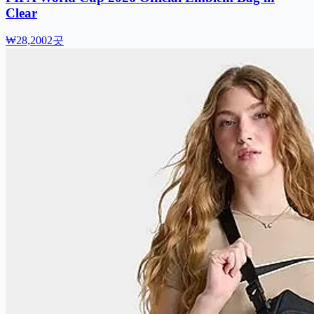
Clear
₩28,200
2곳