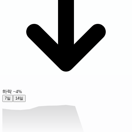
하락 −4%
7일
14일