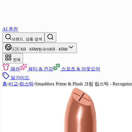
AI 추천
브랜드, 상품 검색
🇰🇷 KR · KRW
한국어
KR · KRW
전체
패션
뷰티 & 건강
스포츠 & 아웃도어
딜
가이드
홈
›
비교
›
립스틱
›
Smashbox Prime & Plush 크림 립스틱 - Recogniz