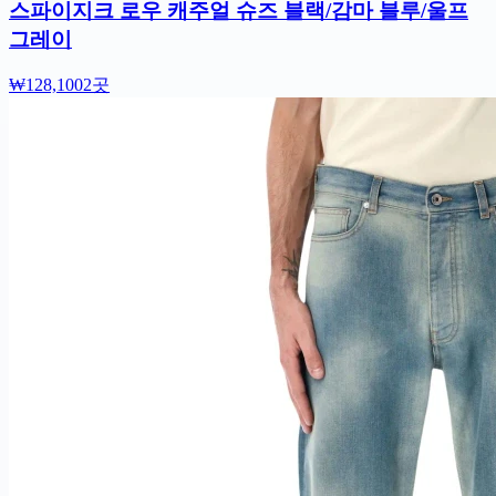
스파이지크 로우 캐주얼 슈즈 블랙/감마 블루/울프
그레이
₩128,100
2곳