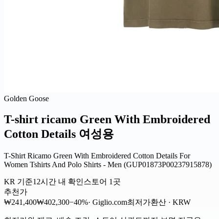
Golden Goose
T-shirt ricamo Green With Embroidered
Cotton Details 여성용
T-Shirt Ricamo Green With Embroidered Cotton Details For
Women Tshirts And Polo Shirts - Men (GUP01873P00237915878)
KR 기준
12시간 내 확인
스토어 1곳
추천가
₩241,400
₩402,300
−40%
· Giglio.com
최저가
환산 · KRW