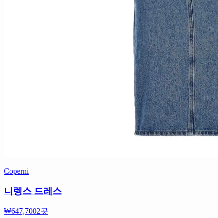
Coperni
니렝스 드레스
₩647,700
2곳