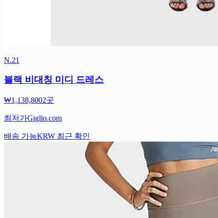
N.21
블랙 비대칭 미디 드레스
₩1,138,800
2곳
최저가
Giglio.com
배송 가능
KRW
최근 확인