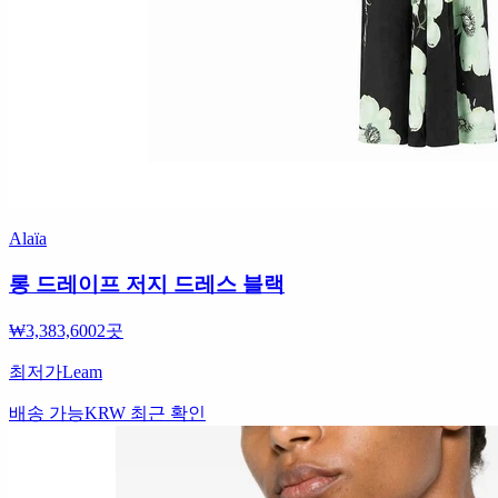
Alaïa
롱 드레이프 저지 드레스 블랙
₩3,383,600
2곳
최저가
Leam
배송 가능
KRW
최근 확인