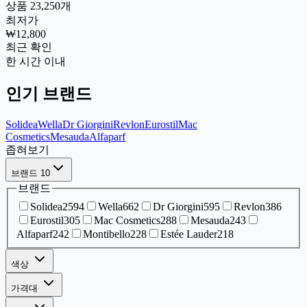
상품 23,250개
최저가
₩12,800
최근 확인
한 시간 이내
인기 브랜드
Solidea
Wella
Dr Giorgini
Revlon
Eurostil
Mac
Cosmetics
Mesauda
Alfaparf
좁혀보기
브랜드
10
브랜드
Solidea
2594
Wella
662
Dr Giorgini
595
Revlon
386
Eurostil
305
Mac Cosmetics
288
Mesauda
243
Alfaparf
242
Montibello
228
Estée Lauder
218
색상
가격대