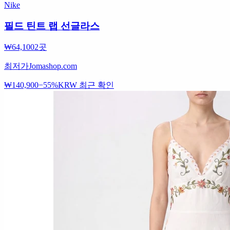
Nike
필드 틴트 랩 선글라스
₩64,100
2곳
최저가
Jomashop.com
₩140,900
−55%
KRW
최근 확인