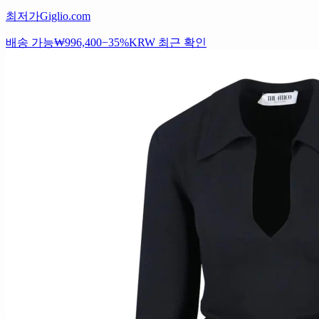
최저가
Giglio.com
배송 가능
₩996,400
−35%
KRW
최근 확인