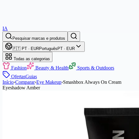
IA
Pesquisar marcas e produtos
🇵🇹 PT · EUR
Português
PT · EUR
Todas as categorias
Fashion
Beauty & Health
Sports & Outdoors
Ofertas
Guias
Início
›
Comparar
›
Eye Makeup
›
Smashbox Always On Cream
Eyeshadow Amber