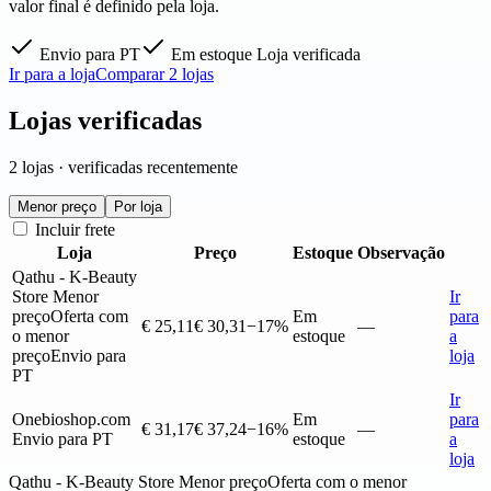
valor final é definido pela loja.
Envio para PT
Em estoque
Loja verificada
Ir para a loja
Comparar 2 lojas
Lojas verificadas
2 lojas · verificadas recentemente
Menor preço
Por loja
Incluir frete
Loja
Preço
Estoque
Observação
Qathu - K-Beauty
Store
Menor
Ir
preço
Oferta com
Em
para
€ 25,11
€ 30,31
−17%
—
o menor
estoque
a
preço
Envio para
loja
PT
Ir
Onebioshop.com
Em
para
€ 31,17
€ 37,24
−16%
—
Envio para PT
estoque
a
loja
Qathu - K-Beauty Store
Menor preço
Oferta com o menor