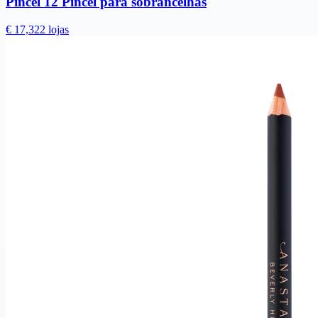
Pincel 12 Pincel para sobrancelhas
€ 17,32
2 lojas