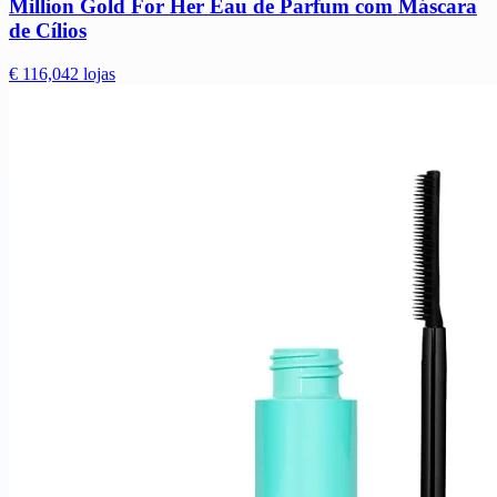
Million Gold For Her Eau de Parfum com Máscara
de Cílios
€ 116,04
2 lojas