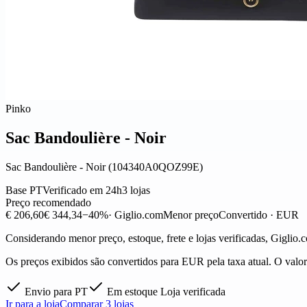
Pinko
Sac Bandoulière - Noir
Sac Bandoulière - Noir (104340A0QOZ99E)
Base PT
Verificado em 24h
3 lojas
Preço recomendado
€ 206,60
€ 344,34
−40%
· Giglio.com
Menor preço
Convertido · EUR
Considerando menor preço, estoque, frete e lojas verificadas, Giglio.
Os preços exibidos são convertidos para EUR pela taxa atual. O valor f
Envio para PT
Em estoque
Loja verificada
Ir para a loja
Comparar 3 lojas