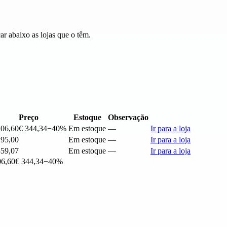
r abaixo as lojas que o têm.
Preço
Estoque
Observação
206,60
€ 344,34
−40%
Em estoque
—
Ir para a loja
295,00
Em estoque
—
Ir para a loja
359,07
Em estoque
—
Ir para a loja
06,60
€ 344,34
−40%