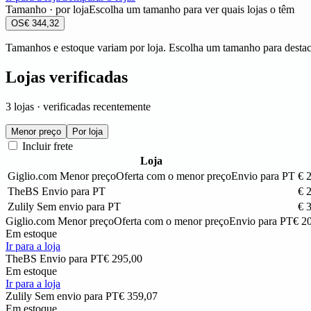
Tamanho · por loja
Escolha um tamanho para ver quais lojas o têm
OS
€ 344,32
Tamanhos e estoque variam por loja. Escolha um tamanho para destaca
Lojas verificadas
3 lojas · verificadas recentemente
Menor preço
Por loja
Incluir frete
Loja
Giglio.com
Menor preço
Oferta com o menor preço
Envio para PT
€ 
TheBS
Envio para PT
€ 
Zulily
Sem envio para PT
€ 
Giglio.com
Menor preço
Oferta com o menor preço
Envio para PT
€ 2
Em estoque
Ir para a loja
TheBS
Envio para PT
€ 295,00
Em estoque
Ir para a loja
Zulily
Sem envio para PT
€ 359,07
Em estoque