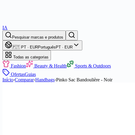
IA
Pesquisar marcas e produtos
🇵🇹 PT · EUR
Português
PT · EUR
Todas as categorias
Fashion
Beauty & Health
Sports & Outdoors
Ofertas
Guias
Início
›
Comparar
›
Handbags
›
Pinko Sac Bandoulière - Noir