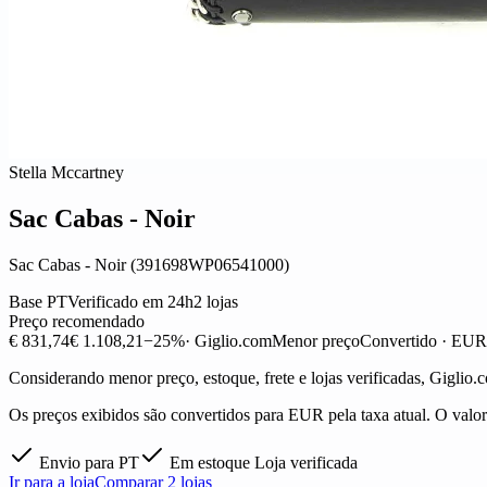
Stella Mccartney
Sac Cabas - Noir
Sac Cabas - Noir (391698WP06541000)
Base PT
Verificado em 24h
2 lojas
Preço recomendado
€ 831,74
€ 1.108,21
−25%
· Giglio.com
Menor preço
Convertido · EUR
Considerando menor preço, estoque, frete e lojas verificadas, Giglio.
Os preços exibidos são convertidos para EUR pela taxa atual. O valor f
Envio para PT
Em estoque
Loja verificada
Ir para a loja
Comparar 2 lojas