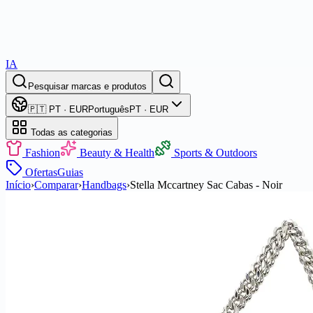
IA
Pesquisar marcas e produtos
🇵🇹 PT · EUR
Português
PT · EUR
Todas as categorias
Fashion
Beauty & Health
Sports & Outdoors
Ofertas
Guias
Início
›
Comparar
›
Handbags
›
Stella Mccartney Sac Cabas - Noir