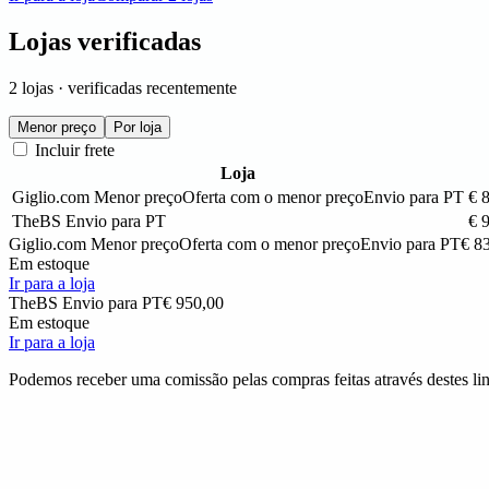
Lojas verificadas
2 lojas · verificadas recentemente
Menor preço
Por loja
Incluir frete
Loja
Giglio.com
Menor preço
Oferta com o menor preço
Envio para PT
€ 
TheBS
Envio para PT
€ 
Giglio.com
Menor preço
Oferta com o menor preço
Envio para PT
€ 8
Em estoque
Ir para a loja
TheBS
Envio para PT
€ 950,00
Em estoque
Ir para a loja
Podemos receber uma comissão pelas compras feitas através destes lin