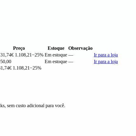
Preço
Estoque
Observação
831,74
€ 1.108,21
−25%
Em estoque
—
Ir para a loja
950,00
Em estoque
—
Ir para a loja
31,74
€ 1.108,21
−25%
ks, sem custo adicional para você.