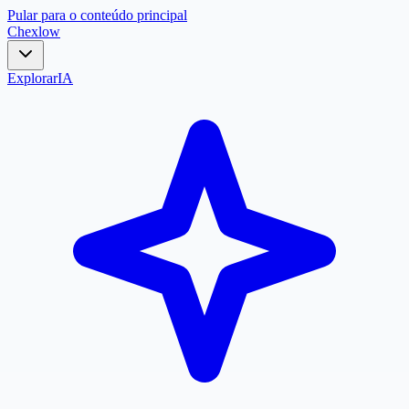
Pular para o conteúdo principal
Chex
low
Explorar
IA