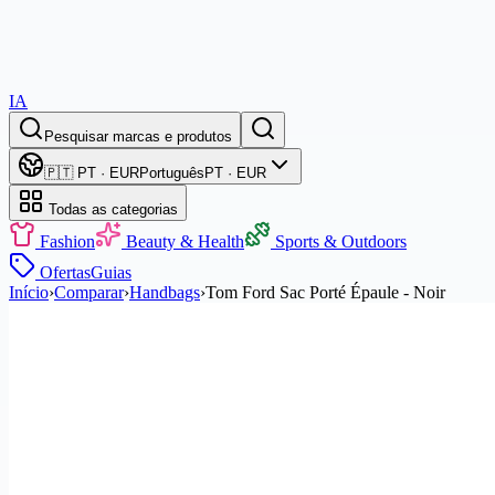
IA
Pesquisar marcas e produtos
🇵🇹 PT · EUR
Português
PT · EUR
Todas as categorias
Fashion
Beauty & Health
Sports & Outdoors
Ofertas
Guias
Início
›
Comparar
›
Handbags
›
Tom Ford Sac Porté Épaule - Noir