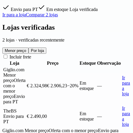
Envio para PT
Em estoque
Loja verificada
Ir para a loja
Comparar 2 lojas
Lojas verificadas
2 lojas · verificadas recentemente
Menor preço
Por loja
Incluir frete
Loja
Preço
Estoque
Observação
Giglio.com
Menor
Ir
preço
Oferta
Em
para
com o
€ 2.324,98
€ 2.906,23
−20%
—
estoque
a
menor
loja
preço
Envio
para PT
Ir
TheBS
Em
para
Envio para
€ 2.490,00
—
estoque
a
PT
loja
Giglio.com
Menor preço
Oferta com o menor preço
Envio para