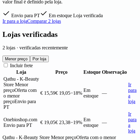
valor final é definido pela loja.
Envio para PT
Em estoque
Loja verificada
Ir para a loja
Comparar 2 lojas
Lojas verificadas
2 lojas · verificadas recentemente
Menor preço
Por loja
Incluir frete
Loja
Preço
Estoque
Observação
Qathu - K-Beauty
Store
Menor
Ir
preço
Oferta com
Em
para
€ 15,59
€ 19,05
−18%
—
o menor
estoque
a
preço
Envio para
loja
PT
Ir
Onebioshop.com
Em
para
€ 19,05
€ 23,38
−19%
—
Envio para PT
estoque
a
loja
Qathu - K-Beauty Store
Menor preço
Oferta com o menor