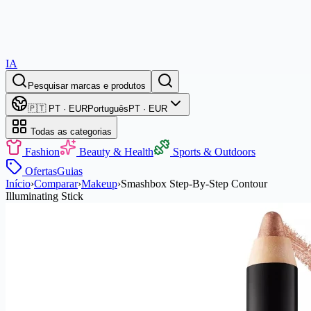
IA
Pesquisar marcas e produtos
🇵🇹 PT · EUR
Português
PT · EUR
Todas as categorias
Fashion
Beauty & Health
Sports & Outdoors
Ofertas
Guias
Início
›
Comparar
›
Makeup
›
Smashbox Step-By-Step Contour
Illuminating Stick