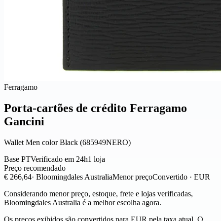
Ferragamo
Porta-cartões de crédito Ferragamo
Gancini
Wallet Men color Black (685949NERO)
Base PT
Verificado em 24h
1 loja
Preço recomendado
€ 266,64
· Bloomingdales Australia
Menor preço
Convertido · EUR
Considerando menor preço, estoque, frete e lojas verificadas,
Bloomingdales Australia é a melhor escolha agora.
Os preços exibidos são convertidos para EUR pela taxa atual. O