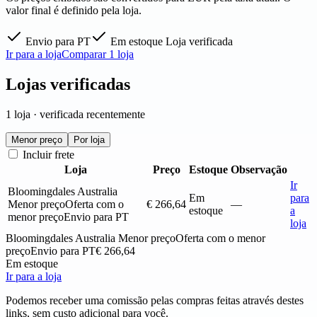
valor final é definido pela loja.
Envio para PT
Em estoque
Loja verificada
Ir para a loja
Comparar 1 loja
Lojas verificadas
1 loja · verificada recentemente
Menor preço
Por loja
Incluir frete
Loja
Preço
Estoque
Observação
Ir
Bloomingdales Australia
Em
para
Menor preço
Oferta com o
€ 266,64
—
estoque
a
menor preço
Envio para PT
loja
Bloomingdales Australia
Menor preço
Oferta com o menor
preço
Envio para PT
€ 266,64
Em estoque
Ir para a loja
Podemos receber uma comissão pelas compras feitas através destes
links, sem custo adicional para você.