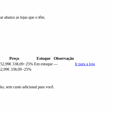
r abaixo as lojas que o têm.
Preço
Estoque
Observação
252,99
€ 338,09
−25%
Em estoque
—
Ir para a loja
52,99
€ 338,09
−25%
ks, sem custo adicional para você.