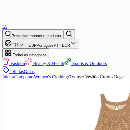
IA
Pesquisar marcas e produtos
🇵🇹 PT · EUR
Português
PT · EUR
Todas as categorias
Fashion
Beauty & Health
Sports & Outdoors
Ofertas
Guias
Início
›
Comparar
›
Women's Clothing
›
Twinset Vestido Curto - Bege