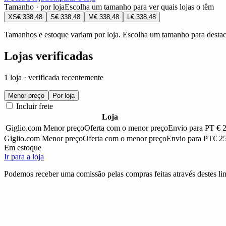
Tamanho · por loja
Escolha um tamanho para ver quais lojas o têm
XS
€ 338,48
S
€ 338,48
M
€ 338,48
L
€ 338,48
Tamanhos e estoque variam por loja. Escolha um tamanho para destaca
Lojas verificadas
1 loja · verificada recentemente
Menor preço
Por loja
Incluir frete
Loja
Giglio.com
Menor preço
Oferta com o menor preço
Envio para PT
€ 
Giglio.com
Menor preço
Oferta com o menor preço
Envio para PT
€ 2
Em estoque
Ir para a loja
Podemos receber uma comissão pelas compras feitas através destes lin