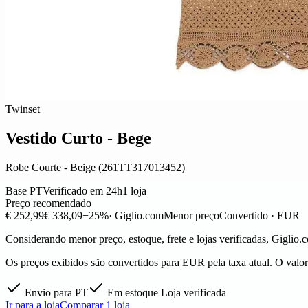
Twinset
Vestido Curto - Bege
Robe Courte - Beige (261TT317013452)
Base PT
Verificado em 24h
1 loja
Preço recomendado
€ 252,99
€ 338,09
−25%
· Giglio.com
Menor preço
Convertido · EUR
Considerando menor preço, estoque, frete e lojas verificadas, Giglio.
Os preços exibidos são convertidos para EUR pela taxa atual. O valor f
Envio para PT
Em estoque
Loja verificada
Ir para a loja
Comparar 1 loja