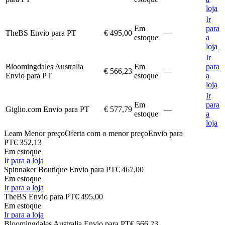
loja
Ir
Em
para
TheBS
Envio para PT
€ 495,00
—
estoque
a
loja
Ir
Bloomingdales Australia
Em
para
€ 566,23
—
Envio para PT
estoque
a
loja
Ir
Em
para
Giglio.com
Envio para PT
€ 577,79
—
estoque
a
loja
Leam
Menor preço
Oferta com o menor preço
Envio para
PT
€ 352,13
Em estoque
Ir para a loja
Spinnaker Boutique
Envio para PT
€ 467,00
Em estoque
Ir para a loja
TheBS
Envio para PT
€ 495,00
Em estoque
Ir para a loja
Bloomingdales Australia
Envio para PT
€ 566,23