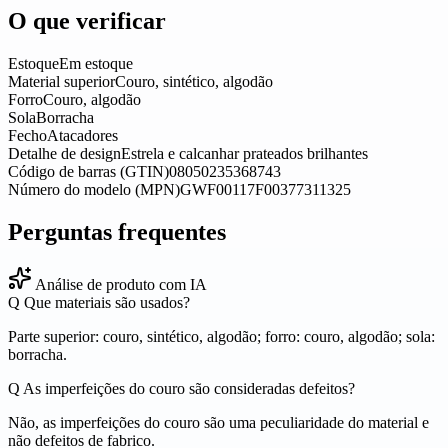
O que verificar
Estoque
Em estoque
Material superior
Couro, sintético, algodão
Forro
Couro, algodão
Sola
Borracha
Fecho
Atacadores
Detalhe de design
Estrela e calcanhar prateados brilhantes
Código de barras (GTIN)
08050235368743
Número do modelo (MPN)
GWF00117F00377311325
Perguntas frequentes
Análise de produto com IA
Q
Que materiais são usados?
Parte superior: couro, sintético, algodão; forro: couro, algodão; sola:
borracha.
Q
As imperfeições do couro são consideradas defeitos?
Não, as imperfeições do couro são uma peculiaridade do material e
não defeitos de fabrico.