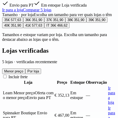
Envio para PT
Em estoque
Loja verificada
Ir para a loja
Comparar 5 lojas
Tamanho · por loja
Escolha um tamanho para ver quais lojas o têm
35
€ 577,63
36
€ 351,90
37
€ 351,90
38
€ 351,90
39
€ 351,90
40
€ 351,90
41
€ 577,63
IT 36
€ 466,62
Tamanhos e estoque variam por loja. Escolha um tamanho para
destacar abaixo as lojas que o têm.
Lojas verificadas
5 lojas · verificadas recentemente
Menor preço
Por loja
Incluir frete
Loja
Preço
Estoque
Observação
Ir
Leam
Menor preço
Oferta com
Em
para
€ 352,13
—
o menor preço
Envio para PT
estoque
a
loja
Ir
Spinnaker Boutique
Envio
Em
para
€ 467,00
—
para PT
estoque
a