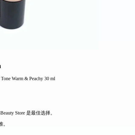
n
r Tone Warm & Peachy 30 ml
uty Store 是最佳选择。
准。