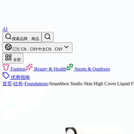
AI
搜索品牌、商品
🇨🇳 CN · CNY
中文
CN · CNY
全部
Fashion
Beauty & Health
Sports & Outdoors
优惠
指南
首页
›
比价
›
Foundations
›
Smashbox Studio Skin High Cover Liquid F