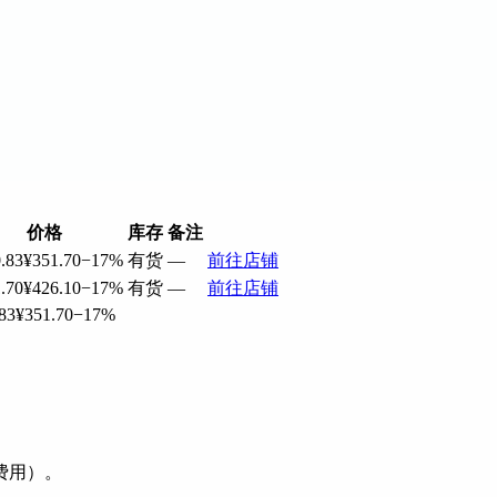
价格
库存
备注
.83
¥351.70
−17%
有货
—
前往店铺
.70
¥426.10
−17%
有货
—
前往店铺
83
¥351.70
−17%
费用）。