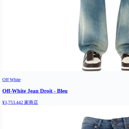
Off White
Off-White Jean Droit - Bleu
¥3,753.44
2 家商店