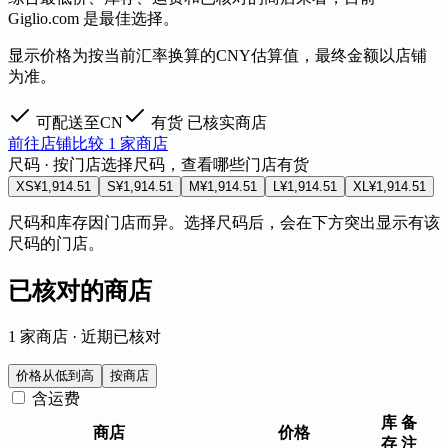
Giglio.com 是最佳选择。
显示价格为按当前汇率换算的CNY估算值，最终金额以店铺
为准。
可配送至CN
有货
已核实商店
前往店铺
比较 1 家商店
尺码 · 按门店
选择尺码，查看哪些门店有货
XS
¥1,914.51
S
¥1,914.51
M
¥1,914.51
L
¥1,914.51
XL
¥1,914.51
尺码和库存因门店而异。选择尺码后，会在下方突出显示有该
尺码的门店。
已核对的商店
1 家商店 · 近期已核对
价格从低到高
按商店
含运费
库
备
商店
价格
存
注