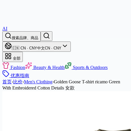
AI
搜索品牌、商品
🇨🇳 CN · CNY
中文
CN · CNY
全部
Fashion
Beauty & Health
Sports & Outdoors
优惠
指南
首页
›
比价
›
Men's Clothing
›
Golden Goose T-shirt ricamo Green
With Embroidered Cotton Details 女款