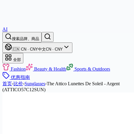
AI
搜索品牌、商品
🇨🇳 CN · CNY
中文
CN · CNY
全部
Fashion
Beauty & Health
Sports & Outdoors
优惠
指南
首页
›
比价
›
Sunglasses
›
The Attico Lunettes De Soleil - Argent
(ATTICO57C12SUN)