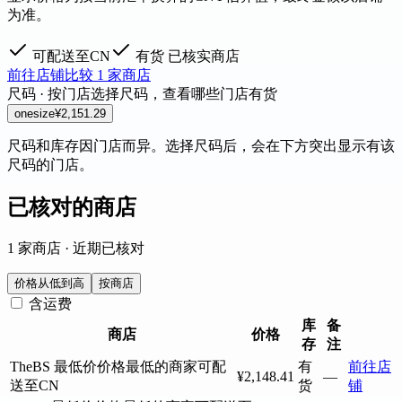
为准。
可配送至CN
有货
已核实商店
前往店铺
比较 1 家商店
尺码 · 按门店
选择尺码，查看哪些门店有货
onesize
¥2,151.29
尺码和库存因门店而异。选择尺码后，会在下方突出显示有该
尺码的门店。
已核对的商店
1 家商店 · 近期已核对
价格从低到高
按商店
含运费
库
备
商店
价格
存
注
TheBS
最低价
价格最低的商家
可配
有
前往店
¥2,148.41
—
送至CN
货
铺