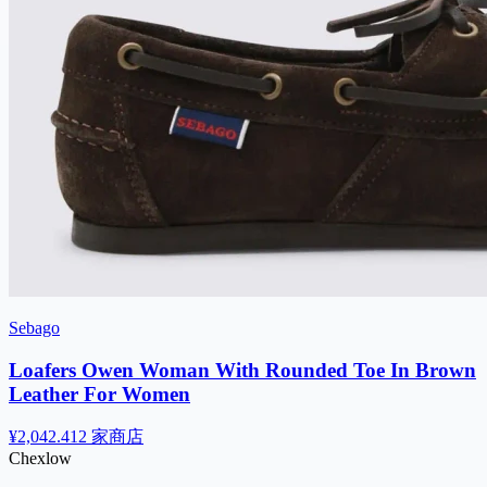
Sebago
Loafers Owen Woman With Rounded Toe In Brown
Leather For Women
¥2,042.41
2 家商店
Chex
low