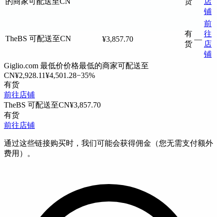
的商家
可配送至CN
货
店
铺
前
有
往
TheBS
可配送至CN
¥3,857.70
—
货
店
铺
Giglio.com
最低价
价格最低的商家
可配送至
CN
¥2,928.11
¥4,501.28
−35%
有货
前往店铺
TheBS
可配送至CN
¥3,857.70
有货
前往店铺
通过这些链接购买时，我们可能会获得佣金（您无需支付额外
费用）。