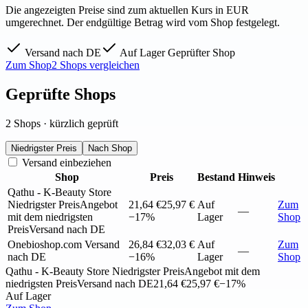
Die angezeigten Preise sind zum aktuellen Kurs in EUR
umgerechnet. Der endgültige Betrag wird vom Shop festgelegt.
Versand nach DE
Auf Lager
Geprüfter Shop
Zum Shop
2 Shops vergleichen
Geprüfte Shops
2 Shops · kürzlich geprüft
Niedrigster Preis
Nach Shop
Versand einbeziehen
Shop
Preis
Bestand
Hinweis
Qathu - K-Beauty Store
Niedrigster Preis
Angebot
21,64 €
25,97 €
Auf
Zum
—
mit dem niedrigsten
−17%
Lager
Shop
Preis
Versand nach DE
Onebioshop.com
Versand
26,84 €
32,03 €
Auf
Zum
—
nach DE
−16%
Lager
Shop
Qathu - K-Beauty Store
Niedrigster Preis
Angebot mit dem
niedrigsten Preis
Versand nach DE
21,64 €
25,97 €
−17%
Auf Lager