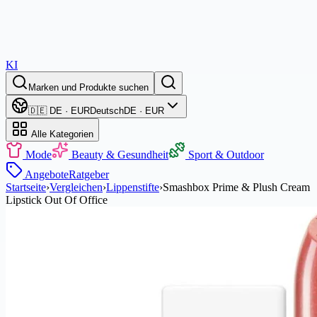
KI
Marken und Produkte suchen
🇩🇪 DE · EUR
Deutsch
DE · EUR
Alle Kategorien
Mode
Beauty & Gesundheit
Sport & Outdoor
Angebote
Ratgeber
Startseite
›
Vergleichen
›
Lippenstifte
›
Smashbox Prime & Plush Cream
Lipstick Out Of Office