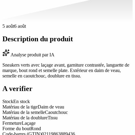
5 août
6 août
Description du produit
Analyse produit par IA
Sneakers verts avec laçage avant, garniture contrastée, languette de
marque, bout rond et semelle plate. Extérieur en daim de veau,
semelle en caoutchouc, doublure en tissu.
A verifier
Stock
En stock
Matériau de la tige
Daim de veau
Matériau de la semelle
Caoutchouc
Matériau de la doublure
Tissu
Fermeture
Laçage
Forme du bout
Rond
Code-barres (GTIN)
02119863889436