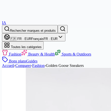
IA
Rechercher marques et produits
🇫🇷 FR · EUR
Français
FR · EUR
Toutes les catégories
Fashion
Beauty & Health
Sports & Outdoors
Bons plans
Guides
Accueil
›
Comparer
›
Fashion
›
Golden Goose Sneakers