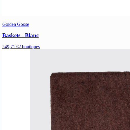
Golden Goose
Baskets - Blanc
549,71 €
2 boutiques