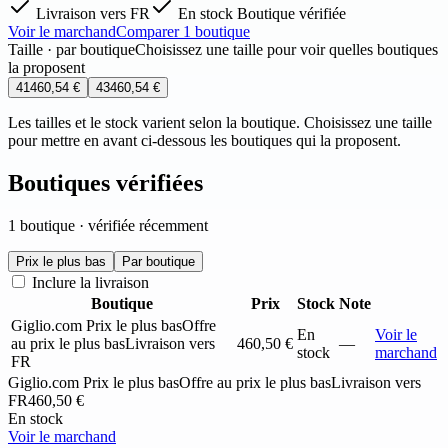
Livraison vers FR
En stock
Boutique vérifiée
Voir le marchand
Comparer 1 boutique
Taille · par boutique
Choisissez une taille pour voir quelles boutiques
la proposent
41
460,54 €
43
460,54 €
Les tailles et le stock varient selon la boutique. Choisissez une taille
pour mettre en avant ci-dessous les boutiques qui la proposent.
Boutiques vérifiées
1 boutique · vérifiée récemment
Prix le plus bas
Par boutique
Inclure la livraison
Boutique
Prix
Stock
Note
Giglio.com
Prix le plus bas
Offre
En
Voir le
au prix le plus bas
Livraison vers
460,50 €
—
stock
marchand
FR
Giglio.com
Prix le plus bas
Offre au prix le plus bas
Livraison vers
FR
460,50 €
En stock
Voir le marchand