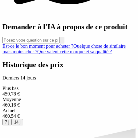
Demander à l'IA à propos de ce produit
Est-ce le bon moment pour acheter ?
Quelque chose de similaire
mais moins cher ?
Que valent cette marque et sa qualité ?
Historique des prix
Derniers 14 jours
Plus bas
459,78 €
Moyenne
460,16 €
Actuel
460,54 €
7 j
14 j