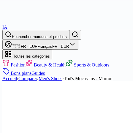
IA
Rechercher marques et produits
🇫🇷 FR · EUR
Français
FR · EUR
Toutes les catégories
Fashion
Beauty & Health
Sports & Outdoors
Bons plans
Guides
Accueil
›
Comparer
›
Men's Shoes
›
Tod's Mocassins - Marron