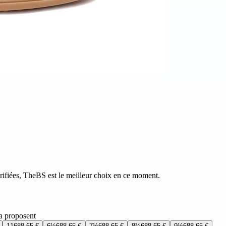
vérifiées, TheBS est le meilleur choix en ce moment.
la proposent
11
688,65 €
6½
688,65 €
7½
688,65 €
8½
688,65 €
9½
688,65 €