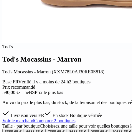
Tod`s
Tod's Mocassins - Marron
Tod's Mocassins - Marron (XXM78L0AJ30RE0S818)
Base FR
Vérifié il y a moins de 24 h
2 boutiques
Prix recommandé
590,00 €
· TheBS
Prix le plus bas
Au vu du prix le plus bas, du stock, de la livraison et des boutiques 
Livraison vers FR
En stock
Boutique vérifiée
Voir le marchand
Comparer 2 boutiques
Taille · par boutique
Choisissez une taille pour voir quelles boutiques 
5
688,65 €
6
688,65 €
7
688,65 €
8
688,65 €
9
688,65 €
10
688,65 €