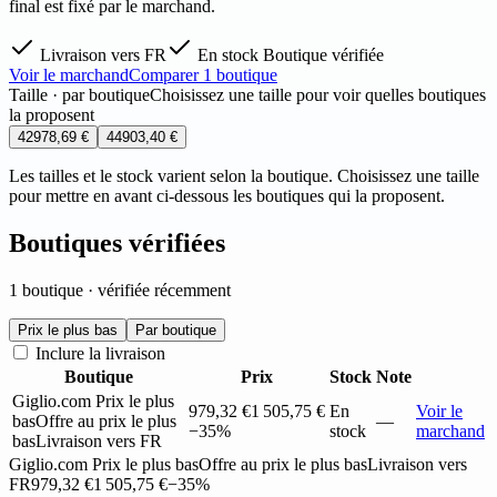
final est fixé par le marchand.
Livraison vers FR
En stock
Boutique vérifiée
Voir le marchand
Comparer 1 boutique
Taille · par boutique
Choisissez une taille pour voir quelles boutiques
la proposent
42
978,69 €
44
903,40 €
Les tailles et le stock varient selon la boutique. Choisissez une taille
pour mettre en avant ci-dessous les boutiques qui la proposent.
Boutiques vérifiées
1 boutique · vérifiée récemment
Prix le plus bas
Par boutique
Inclure la livraison
Boutique
Prix
Stock
Note
Giglio.com
Prix le plus
979,32 €
1 505,75 €
En
Voir le
bas
Offre au prix le plus
—
−35%
stock
marchand
bas
Livraison vers FR
Giglio.com
Prix le plus bas
Offre au prix le plus bas
Livraison vers
FR
979,32 €
1 505,75 €
−35%