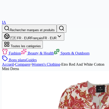
IA
Rechercher marques et produits
🇫🇷 FR · EUR
Français
FR · EUR
Toutes les catégories
Fashion
Beauty & Health
Sports & Outdoors
Bons plans
Guides
Accueil
›
Comparer
›
Women's Clothing
›
Etro Red And White Cotton
Mini Dress