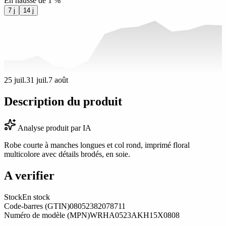
En hausse de 1 %
7 j
14 j
25 juil.
31 juil.
7 août
Description du produit
Analyse produit par IA
Robe courte à manches longues et col rond, imprimé floral
multicolore avec détails brodés, en soie.
A verifier
Stock
En stock
Code-barres (GTIN)
08052382078711
Numéro de modèle (MPN)
WRHA0523AKH15X0808