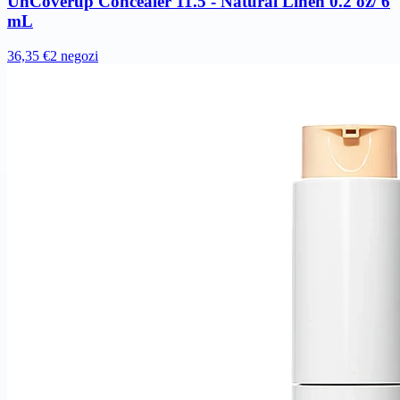
UnCoverup Concealer 11.5 - Natural Linen 0.2 oz/ 6
mL
36,35 €
2 negozi