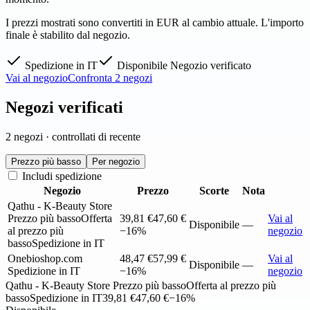
I prezzi mostrati sono convertiti in EUR al cambio attuale. L'importo
finale è stabilito dal negozio.
Spedizione in IT
Disponibile
Negozio verificato
Vai al negozio
Confronta 2 negozi
Negozi verificati
2 negozi · controllati di recente
Prezzo più basso
Per negozio
Includi spedizione
Negozio
Prezzo
Scorte
Nota
Qathu - K-Beauty Store
Prezzo più basso
Offerta
39,81 €
47,60 €
Vai al
Disponibile
—
al prezzo più
−16%
negozio
basso
Spedizione in IT
Onebioshop.com
48,47 €
57,99 €
Vai al
Disponibile
—
Spedizione in IT
−16%
negozio
Qathu - K-Beauty Store
Prezzo più basso
Offerta al prezzo più
basso
Spedizione in IT
39,81 €
47,60 €
−16%