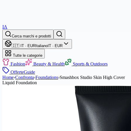
IA
Cerca marchi e prodotti
🇮🇹 IT · EUR
Italiano
IT · EUR
Tutte le categorie
Fashion
Beauty & Health
Sports & Outdoors
Offerte
Guide
Home
›
Confronta
›
Foundations
›
Smashbox Studio Skin High Cover
Liquid Foundation