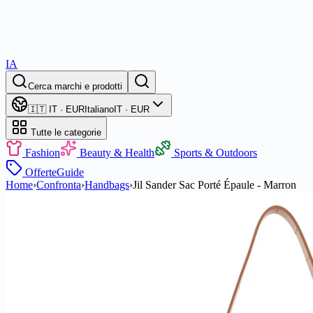
IA
Cerca marchi e prodotti
🇮🇹 IT · EUR
Italiano
IT · EUR
Tutte le categorie
Fashion
Beauty & Health
Sports & Outdoors
Offerte
Guide
Home
›
Confronta
›
Handbags
›
Jil Sander Sac Porté Épaule - Marron