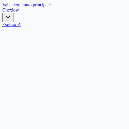
Vai al contenuto principale
Chex
low
Esplora
IA