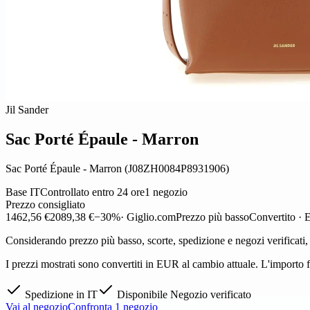
Jil Sander
Sac Porté Épaule - Marron
Sac Porté Épaule - Marron (J08ZH0084P8931906)
Base IT
Controllato entro 24 ore
1 negozio
Prezzo consigliato
1462,56 €
2089,38 €
−30%
· Giglio.com
Prezzo più basso
Convertito ·
Considerando prezzo più basso, scorte, spedizione e negozi verificati
I prezzi mostrati sono convertiti in EUR al cambio attuale. L'importo fi
Spedizione in IT
Disponibile
Negozio verificato
Vai al negozio
Confronta 1 negozio