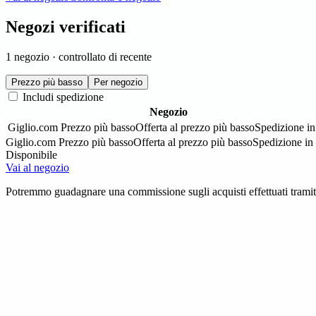
Negozi verificati
1 negozio · controllato di recente
Prezzo più basso
Per negozio
Includi spedizione
Negozio
Giglio.com
Prezzo più basso
Offerta al prezzo più basso
Spedizione in
Giglio.com
Prezzo più basso
Offerta al prezzo più basso
Spedizione in
Disponibile
Vai al negozio
Potremmo guadagnare una commissione sugli acquisti effettuati tramite 