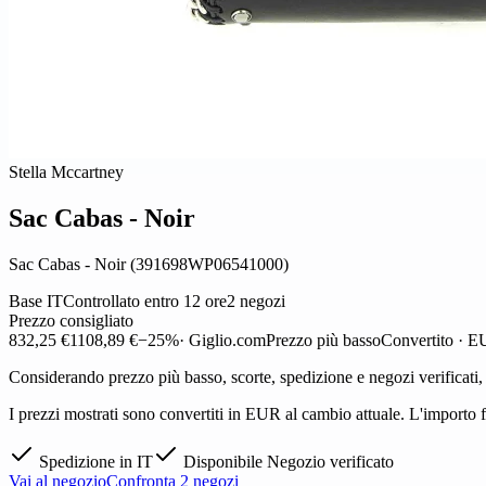
Stella Mccartney
Sac Cabas - Noir
Sac Cabas - Noir (391698WP06541000)
Base IT
Controllato entro 12 ore
2 negozi
Prezzo consigliato
832,25 €
1108,89 €
−25%
· Giglio.com
Prezzo più basso
Convertito · 
Considerando prezzo più basso, scorte, spedizione e negozi verificati
I prezzi mostrati sono convertiti in EUR al cambio attuale. L'importo fi
Spedizione in IT
Disponibile
Negozio verificato
Vai al negozio
Confronta 2 negozi