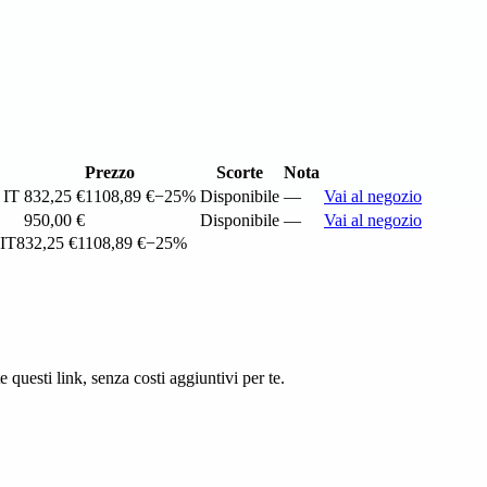
Prezzo
Scorte
Nota
 IT
832,25 €
1108,89 €
−25%
Disponibile
—
Vai al negozio
950,00 €
Disponibile
—
Vai al negozio
 IT
832,25 €
1108,89 €
−25%
questi link, senza costi aggiuntivi per te.