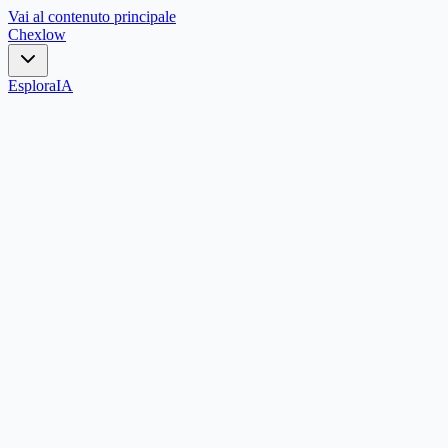
Vai al contenuto principale
Chex
low
Esplora
IA