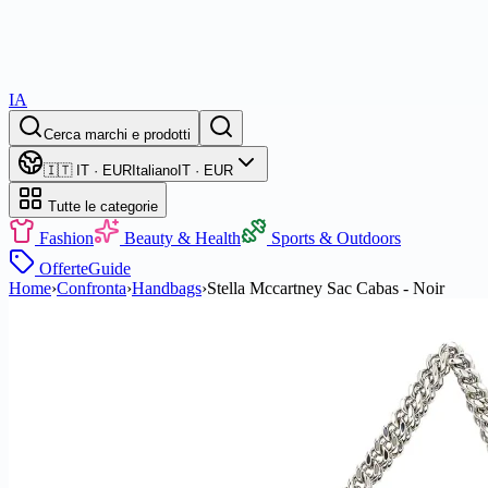
IA
Cerca marchi e prodotti
🇮🇹 IT · EUR
Italiano
IT · EUR
Tutte le categorie
Fashion
Beauty & Health
Sports & Outdoors
Offerte
Guide
Home
›
Confronta
›
Handbags
›
Stella Mccartney Sac Cabas - Noir