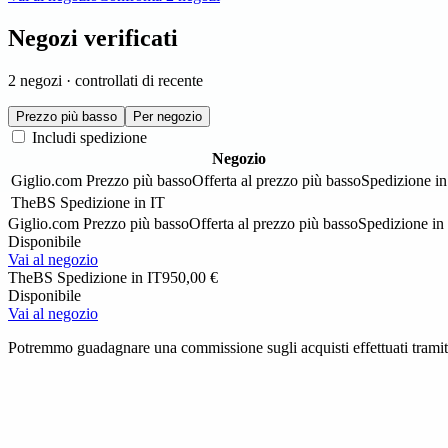
Negozi verificati
2 negozi · controllati di recente
Prezzo più basso
Per negozio
Includi spedizione
Negozio
Giglio.com
Prezzo più basso
Offerta al prezzo più basso
Spedizione in
TheBS
Spedizione in IT
Giglio.com
Prezzo più basso
Offerta al prezzo più basso
Spedizione in
Disponibile
Vai al negozio
TheBS
Spedizione in IT
950,00 €
Disponibile
Vai al negozio
Potremmo guadagnare una commissione sugli acquisti effettuati tramite 