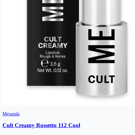
Mesauda
Cult Creamy Rossetto 112 Cool