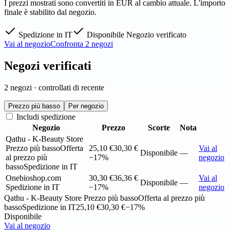
I prezzi mostrati sono convertiti in EUR al cambio attuale. L'importo
finale è stabilito dal negozio.
Spedizione in IT
Disponibile
Negozio verificato
Vai al negozio
Confronta 2 negozi
Negozi verificati
2 negozi · controllati di recente
Prezzo più basso
Per negozio
Includi spedizione
Negozio
Prezzo
Scorte
Nota
Qathu - K-Beauty Store
Prezzo più basso
Offerta
25,10 €
30,30 €
Vai al
Disponibile
—
al prezzo più
−17%
negozio
basso
Spedizione in IT
Onebioshop.com
30,30 €
36,36 €
Vai al
Disponibile
—
Spedizione in IT
−17%
negozio
Qathu - K-Beauty Store
Prezzo più basso
Offerta al prezzo più
basso
Spedizione in IT
25,10 €
30,30 €
−17%
Disponibile
Vai al negozio