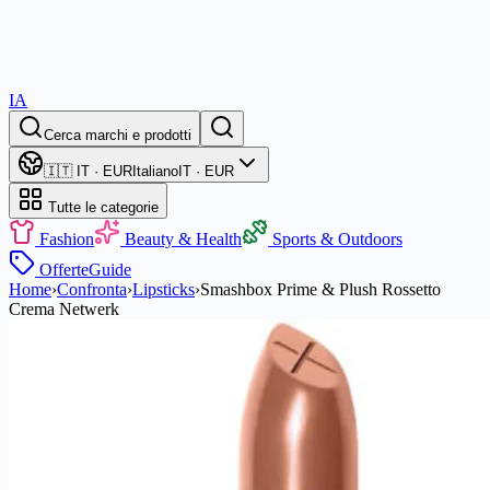
IA
Cerca marchi e prodotti
🇮🇹 IT · EUR
Italiano
IT · EUR
Tutte le categorie
Fashion
Beauty & Health
Sports & Outdoors
Offerte
Guide
Home
›
Confronta
›
Lipsticks
›
Smashbox Prime & Plush Rossetto
Crema Netwerk