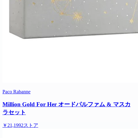
Paco Rabanne
Million Gold For Her オードパルファム & マスカ
ラセット
￥21,199
2ストア