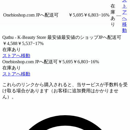
在
ト
庫
ア
Onebioshop.com
JPへ配送可
￥5,695
￥6,803
−16%
—
あ
へ
り
移
動
Qathu - K-Beauty Store
最安値
最安値のショップ
JPへ配送可
￥4,588
￥5,537
−17%
在庫あり
ストアへ移動
Onebioshop.com
JPへ配送可
￥5,695
￥6,803
−16%
在庫あり
ストアへ移動
これらのリンクから購入されると、当サービスが手数料を受
け取る場合があります（お客様に追加費用はかかりませ
ん）。