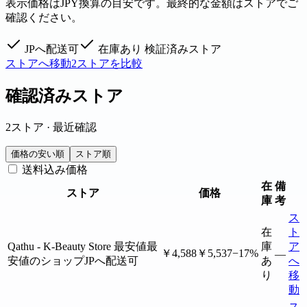
表示価格はJPY換算の目安です。最終的な金額はストアでご
確認ください。
JPへ配送可
在庫あり
検証済みストア
ストアへ移動
2ストアを比較
確認済みストア
2ストア · 最近確認
価格の安い順
ストア順
送料込み価格
在
備
ストア
価格
庫
考
ス
在
ト
Qathu - K-Beauty Store
最安値
最
庫
ア
￥4,588
￥5,537
−17%
—
安値のショップ
JPへ配送可
あ
へ
り
移
動
ス