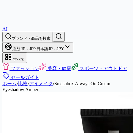
AI
ブランド・商品を検索
🇯🇵 JP · JPY
日本語
JP · JPY
すべて
ファッション
美容・健康
スポーツ・アウトドア
セール
ガイド
ホーム
›
比較
›
アイメイク
›
Smashbox Always On Cream
Eyeshadow Amber