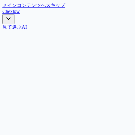
メインコンテンツへスキップ
Chex
low
見て選ぶ
AI