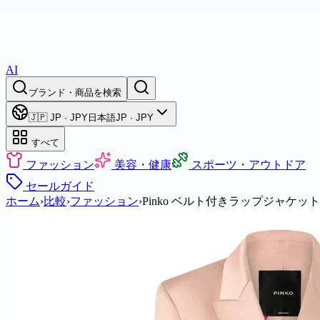
AI
ブランド・商品を検索
🇯🇵 JP · JPY
日本語
JP · JPY
すべて
ファッション
美容・健康
スポーツ・アウトドア
セール
ガイド
ホーム
›
比較
›
ファッション
›
Pinko ベルト付きラップジャケット